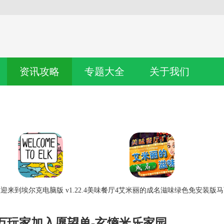
资讯攻略
专题大全
关于我们
迎来到埃尔克电脑版 v1.22.4
美味餐厅4艾米丽的成名滋味绿色免安装版
马
0万玩家加入愿望单-玄熵米乐家园