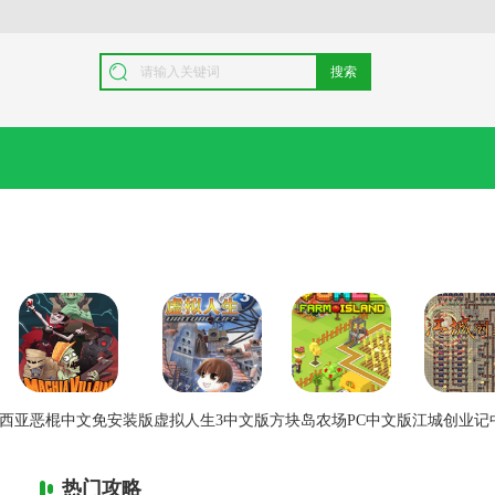
搜索
西亚恶棍中文免安装版
虚拟人生3中文版
方块岛农场PC中文版
江城创业记
热门攻略