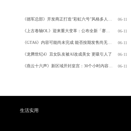
《德军总部》开发商正打造“彩虹六号”风格多人游戏
06-11
《上古卷轴OL》迎来重大变革：公布全新「赛季」模式，引领全新时代
06-11
《GTA6》内容可能尚未完成 能否按期发售尚无定论
06-11
《龙腾世纪4》丑女队友被AI改成美女 更吸引人了
06-11
《燕云十六声》新区域开封皇宫：30个小时内容 NPC超3000人
06-11
生活实用