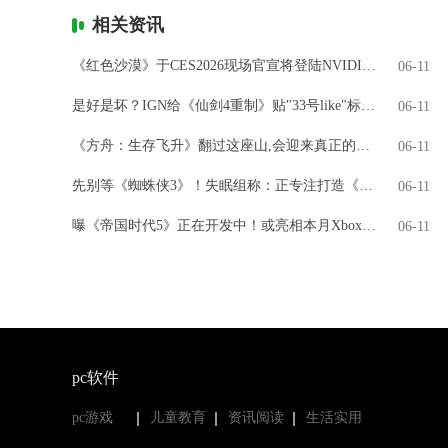
相关资讯
《红色沙漠》于CES2026现场官宣将登陆NVIDIA GeForce NOW
06-11
是好是坏？IGN给《仙剑4重制》贴"33号like"标签引热议
06-11
《方舟：生存飞升》翻过这座山,会迎来真正的飞升吗?
06-11
先别等《蜘蛛侠3》！失眠组称：正专注打造《金刚狼》
06-11
曝《帝国时代5》正在开发中！或亮相本月Xbox直面会
06-11
pc软件
pc游戏
儿童教育
资讯阅读
生活实用