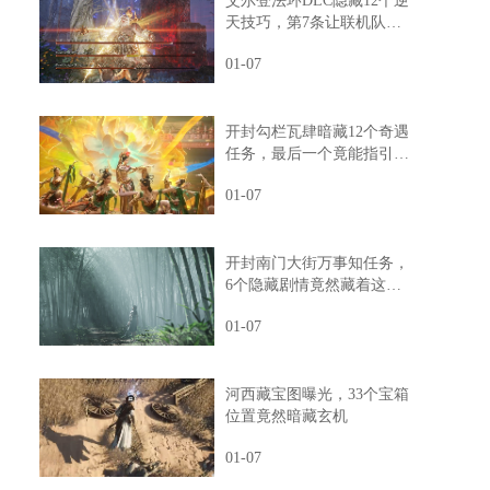
艾尔登法环DLC隐藏12个逆
天技巧，第7条让联机队友
惊掉下巴
01-07
开封勾栏瓦肆暗藏12个奇遇
任务，最后一个竟能指引人
生方向
01-07
开封南门大街万事知任务，
6个隐藏剧情竟然藏着这样
的秘密
01-07
河西藏宝图曝光，33个宝箱
位置竟然暗藏玄机
01-07