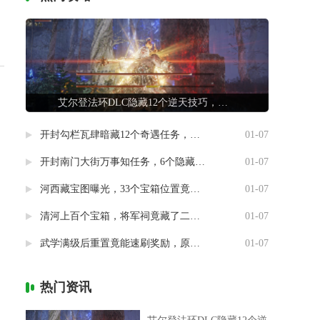
艾尔登法环DLC隐藏12个逆天技巧，第7条让联机队友惊掉下巴
开封勾栏瓦肆暗藏12个奇遇任务，最后一个竟能指引人生方向
01-07
开封南门大街万事知任务，6个隐藏剧情竟然藏着这样的秘密
01-07
河西藏宝图曝光，33个宝箱位置竟然暗藏玄机
01-07
清河上百个宝箱，将军祠竟藏了二十个
01-07
武学满级后重置竟能速刷奖励，原来流派挑战有这种捷径
01-07
热门资讯