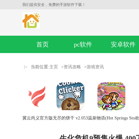
我们提供安全，免费的手游软件下载！
首页
pc软件
安卓软件
当前位置:
主页
>
资讯攻略
>
游戏资讯
冀云尚义官方版
无尽的饼干 v2.053
温泉物语(Hot Springs Sto
欢
生化危机9预售火爆 40