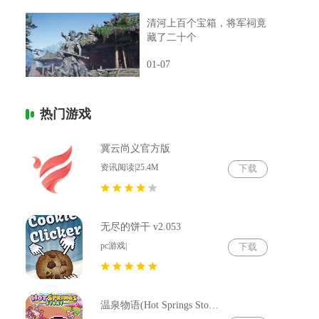
清河上百个宝箱，将军祠竟
藏了二十个
01-07
热门游戏
冀云尚义官方版
资讯阅读|25.4M
下载
无尽的饼干 v2.053
pc游戏|
下载
温泉物语(Hot Springs Story) v2.79