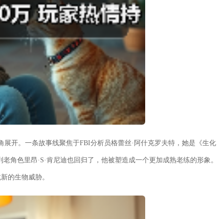
角展开。一条故事线聚焦于FBI分析员格蕾丝·阿什克罗夫特，她是《生化
列老角色里昂·S·肯尼迪也回归了，他被塑造成一个更加成熟老练的形象。
抗新的生物威胁。