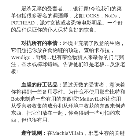
屠杀无辜的受害者……银行家!今晚我们的菜
单包括很多著名的调酒师，比如JOCKS，NoDs，
POTHEAD，派对女孩或者恐怖电影明星。一个好
的品种保证你的仆人保持良好的饮食。
对抗所有的事情：
环境里充满了敌意的生物，
它们想把你放在食物链的顶端。查帕卡布拉，
Wendigo，野鸭…也有亲怪物猎人来敲你的门与赌
注，圣水或棒球蝙蝠。告诉他们谁是老板…反派老
板!
血腥的好工艺品：
通过无数的受害者，意味着
你将得到一些备用零件。为什么不使用那些比特和
Bob来制造一些有用的东西呢?MaiiaviLaN让你用
从受害者收集的成分和从环境中收获的东西来创造
东西。把它们放在一起，你会得到一些可怕的东
西，但也很有用。
遵守规则：
在MachiaVillain，邪恶生存的关键