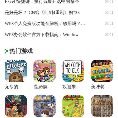
Excel 快捷键：执行或展开选中的命令
06-11
是好是坏？IGN给《仙剑4重制》贴"33
06-11
WPS个人免费版功能全解析：够用吗？适合
06-11
WPS办公软件官方下载指南：Window
06-11
热门游戏
无尽的饼干 v2.053
温泉物语(Hot Springs Sto
欢迎来到埃尔克电脑版 v1.22.4
美味餐厅4艾米丽的成名滋味绿色免安装版