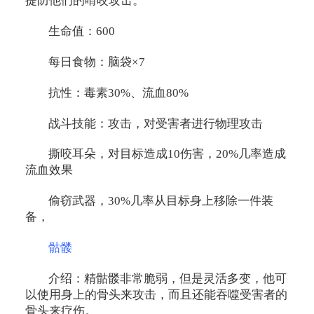
提防他们的啃咬攻击。
生命值：600
每日食物：脑袋×7
抗性：毒素30%、流血80%
战斗技能：攻击，对受害者进行物理攻击
撕咬耳朵，对目标造成10伤害，20%几率造成
流血效果
偷窃武器，30%几率从目标身上移除一件装
备，
骷髅
介绍：精骷髅非常脆弱，但是灵活多变，他可
以使用身上的骨头来攻击，而且还能吞噬受害者的
骨头来疗伤。