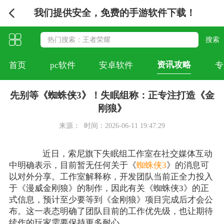
我们提供安全，免费的手游软件下载！
资讯攻略
首页
pc软件
安卓软件
专
先别等《蜘蛛侠3》！失眠组称：正专注打造《金
刚狼》
来源：
时间：2026-06-11 19:47:29
近日，索尼旗下失眠组工作室在社交媒体互动
中明确表示，目前暂无任何关于《
蜘蛛侠3
》的消息可
以对外分享。工作室解释称，开发团队当前正全力投入
于《漫威金刚狼》的制作，因此有关《蜘蛛侠3》的正
式信息，预计至少要等到《金刚狼》项目完成后才会公
布。这一表态明确了团队目前的工作优先级，也让期待
续作的玩家需要保持更多耐心。