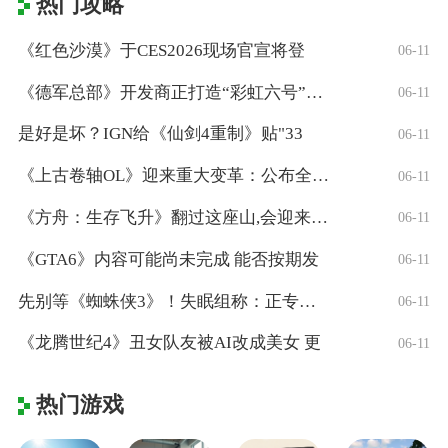
热门攻略
《红色沙漠》于CES2026现场官宣将登
06-11
《德军总部》开发商正打造“彩虹六号”风格
06-11
是好是坏？IGN给《仙剑4重制》贴"33
06-11
《上古卷轴OL》迎来重大变革：公布全新「
06-11
《方舟：生存飞升》翻过这座山,会迎来真正
06-11
《GTA6》内容可能尚未完成 能否按期发
06-11
先别等《蜘蛛侠3》！失眠组称：正专注打造
06-11
《龙腾世纪4》丑女队友被AI改成美女 更
06-11
热门游戏