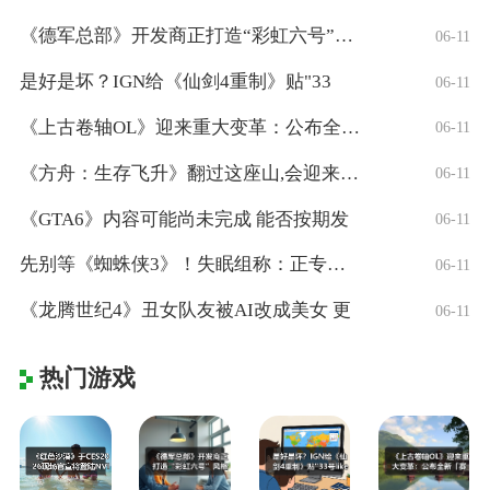
《德军总部》开发商正打造“彩虹六号”风格
06-11
是好是坏？IGN给《仙剑4重制》贴"33
06-11
《上古卷轴OL》迎来重大变革：公布全新「
06-11
《方舟：生存飞升》翻过这座山,会迎来真正
06-11
《GTA6》内容可能尚未完成 能否按期发
06-11
先别等《蜘蛛侠3》！失眠组称：正专注打造
06-11
《龙腾世纪4》丑女队友被AI改成美女 更
06-11
热门游戏