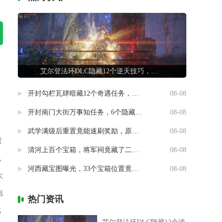
艾尔登法环DLC隐藏12个逆天技巧，第7条让联机队友惊掉下巴
开封勾栏瓦肆暗藏12个奇遇任务，最后一个竟能指引人生方向
08-08
开封南门大街万事知任务，6个隐藏剧情竟然藏着这样的秘密
08-08
武学满级后重置竟能速刷奖励，原来流派挑战有这种捷径
08-08
置
清河上百个宝箱，将军祠竟藏了二十个
08-08
也
河西藏宝图曝光，33个宝箱位置竟然暗藏玄机
08-08
大
包
热门资讯
戏