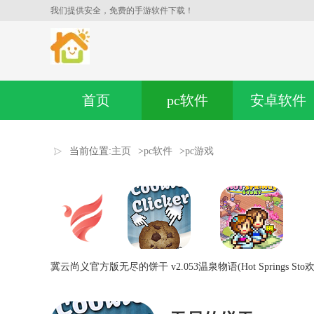
我们提供安全，免费的手游软件下载！
首页
pc软件
安卓软件
当前位置:
主页
>
pc软件
>
pc游戏
冀云尚义官方版
无尽的饼干 v2.053
温泉物语(Hot Springs Sto
欢