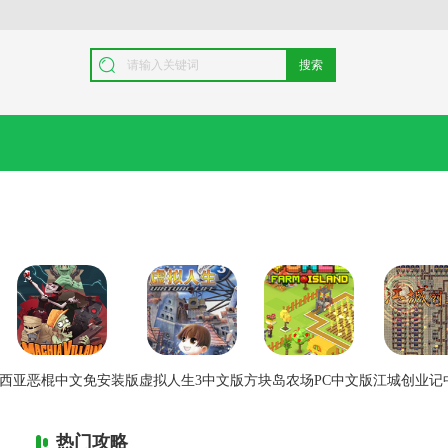
搜索
西亚恶棍中文免安装版
虚拟人生3中文版
方块岛农场PC中文版
江城创业记
热门攻略