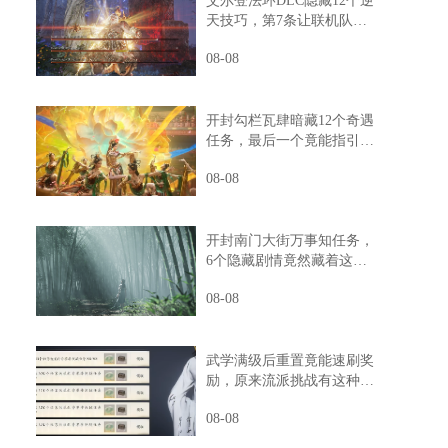
艾尔登法环DLC隐藏12个逆
天技巧，第7条让联机队友
惊掉下巴
08-08
开封勾栏瓦肆暗藏12个奇遇
任务，最后一个竟能指引人
生方向
08-08
开封南门大街万事知任务，
6个隐藏剧情竟然藏着这样
的秘密
08-08
武学满级后重置竟能速刷奖
励，原来流派挑战有这种捷
径
08-08