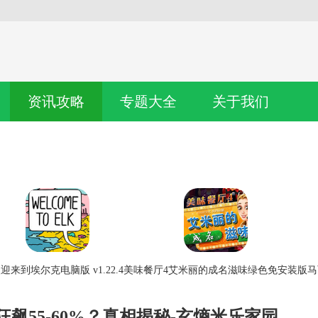
资讯攻略
专题大全
关于我们
迎来到埃尔克电脑版 v1.22.4
美味餐厅4艾米丽的成名滋味绿色免安装版
马
价格狂飙55-60%？真相揭秘-玄熵米乐家园