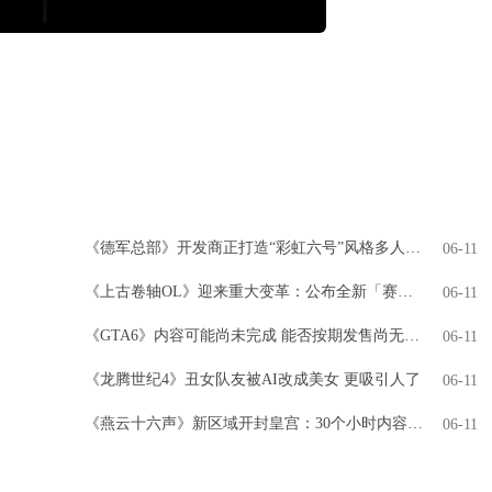
《德军总部》开发商正打造“彩虹六号”风格多人游戏
06-11
《上古卷轴OL》迎来重大变革：公布全新「赛季」模式，引领全新时代
06-11
《GTA6》内容可能尚未完成 能否按期发售尚无定论
06-11
《龙腾世纪4》丑女队友被AI改成美女 更吸引人了
06-11
《燕云十六声》新区域开封皇宫：30个小时内容 NPC超3000人
06-11