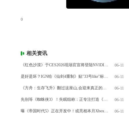
0
相关资讯
《红色沙漠》于CES2026现场官宣将登陆NVIDIA GeForce NOW
06-11
是好是坏？IGN给《仙剑4重制》贴"33号like"标签引热议
06-11
《方舟：生存飞升》翻过这座山,会迎来真正的飞升吗?
06-11
先别等《蜘蛛侠3》！失眠组称：正专注打造《金刚狼》
06-11
曝《帝国时代5》正在开发中！或亮相本月Xbox直面会
06-11