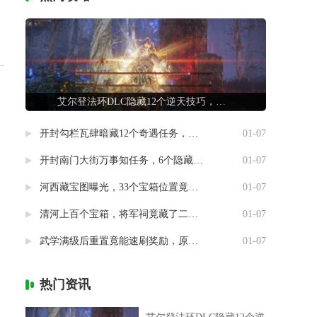
艾尔登法环DLC隐藏12个逆天技巧，第7条让联机队友惊掉下巴
，
开封勾栏瓦肆暗藏12个奇遇任务，最后一个竟能指引人生方向
01-07
开封南门大街万事知任务，6个隐藏剧情竟然藏着这样的秘密
01-07
河西藏宝图曝光，33个宝箱位置竟然暗藏玄机
01-07
清河上百个宝箱，将军祠竟藏了二十个
01-07
武学满级后重置竟能速刷奖励，原来流派挑战有这种捷径
01-07
热门资讯