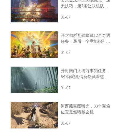
艾尔登法环DLC隐藏12个逆
天技巧，第7条让联机队友
惊掉下巴
01-07
开封勾栏瓦肆暗藏12个奇遇
任务，最后一个竟能指引人
生方向
01-07
开封南门大街万事知任务，
6个隐藏剧情竟然藏着这样
的秘密
01-07
河西藏宝图曝光，33个宝箱
位置竟然暗藏玄机
01-07