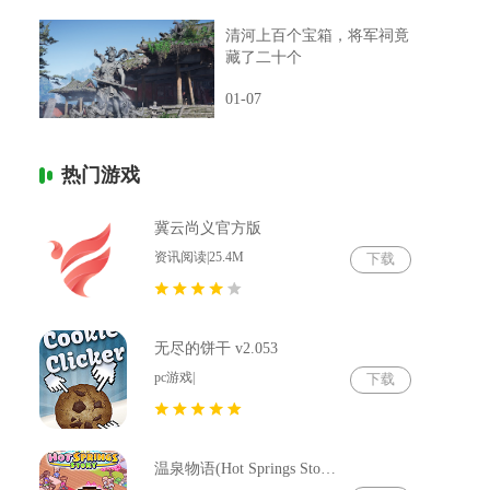
清河上百个宝箱，将军祠竟
藏了二十个
01-07
热门游戏
冀云尚义官方版
资讯阅读|25.4M
下载
无尽的饼干 v2.053
pc游戏|
下载
温泉物语(Hot Springs Story) v2.79