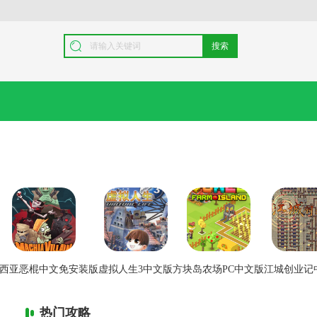
搜索
西亚恶棍中文免安装版
虚拟人生3中文版
方块岛农场PC中文版
江城创业记
热门攻略