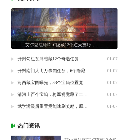
艾尔登法环DLC隐藏12个逆天技巧，第7条让联机队友惊掉下巴
开封勾栏瓦肆暗藏12个奇遇任务，最后一个竟能指引人生方向
01-07
走
开封南门大街万事知任务，6个隐藏剧情竟然藏着这样的秘密
01-07
河西藏宝图曝光，33个宝箱位置竟然暗藏玄机
01-07
清河上百个宝箱，将军祠竟藏了二十个
01-07
武学满级后重置竟能速刷奖励，原来流派挑战有这种捷径
01-07
热门资讯