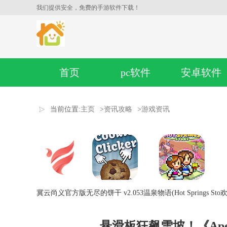
我们提供安全，免费的手游软件下载！
首页
pc软件
安卓软件
当前位置:
主页
>
资讯攻略
>
游戏资讯
冀云尚义官方版
无尽的饼干 v2.053
温泉物语(Hot Springs Sto
欢
悬滑板狂飙雪坡！《Ap