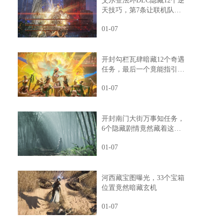
艾尔登法环DLC隐藏12个逆
天技巧，第7条让联机队友
惊掉下巴
01-07
开封勾栏瓦肆暗藏12个奇遇
任务，最后一个竟能指引人
生方向
01-07
开封南门大街万事知任务，
6个隐藏剧情竟然藏着这样
的秘密
01-07
河西藏宝图曝光，33个宝箱
位置竟然暗藏玄机
01-07