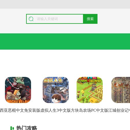
搜索
西亚恶棍中文免安装版
虚拟人生3中文版
方块岛农场PC中文版
江城创业记
热门攻略