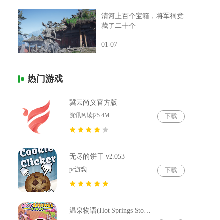
清河上百个宝箱，将军祠竟
藏了二十个
01-07
热门游戏
冀云尚义官方版
资讯阅读|25.4M
下载
无尽的饼干 v2.053
pc游戏|
下载
温泉物语(Hot Springs Story) v2.79