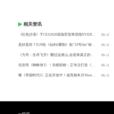
相关资讯
《红色沙漠》于CES2026现场官宣将登陆NVIDIA GeForce NOW
06-11
是好是坏？IGN给《仙剑4重制》贴"33号like"标签引热议
06-11
《方舟：生存飞升》翻过这座山,会迎来真正的飞升吗?
06-11
先别等《蜘蛛侠3》！失眠组称：正专注打造《金刚狼》
06-11
曝《帝国时代5》正在开发中！或亮相本月Xbox直面会
06-11
pc软件