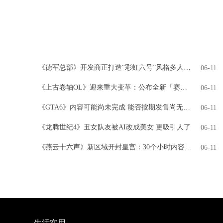
《德军总部》开发商正打造“彩虹六号”风格多人游戏
06-11
《上古卷轴OL》迎来重大变革：公布全新「赛季」模式，引领全新时代
06-11
《GTA6》内容可能尚未完成 能否按期发售尚无定论
06-11
《龙腾世纪4》丑女队友被AI改成美女 更吸引人了
06-11
《燕云十六声》新区域开封皇宫：30个小时内容 NPC超3000人
06-11
生活实用