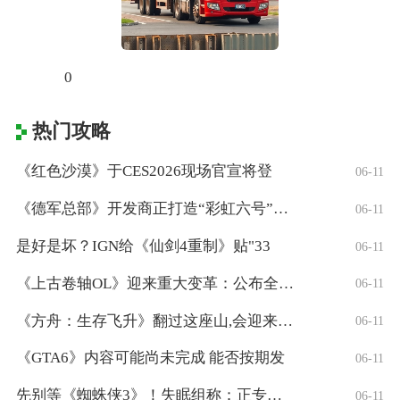
0
热门攻略
《红色沙漠》于CES2026现场官宣将登
06-11
《德军总部》开发商正打造“彩虹六号”风格
06-11
是好是坏？IGN给《仙剑4重制》贴"33
06-11
《上古卷轴OL》迎来重大变革：公布全新「
06-11
《方舟：生存飞升》翻过这座山,会迎来真正
06-11
《GTA6》内容可能尚未完成 能否按期发
06-11
先别等《蜘蛛侠3》！失眠组称：正专注打造
06-11