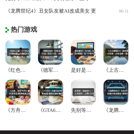
《龙腾世纪4》丑女队友被AI改成美女 更
06-11
热门游戏
《红色沙漠》于CES2026现场官宣将登
《德军总部》开发商正打造“彩虹六号”风格
是好是坏？IGN给《仙剑4重制》贴"33
《上古卷轴OL》迎来重大变革：公布全新「
《方舟：生存飞升》翻过这座山,会迎来真正
《GTA6》内容可能尚未完成 能否按期发
先别等《蜘蛛侠3》！失眠组称：正专注打造
《龙腾世纪4》丑女队友被AI改成美女 更