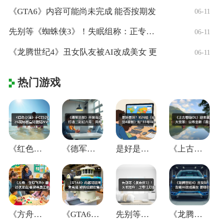
《GTA6》内容可能尚未完成 能否按期发
06-11
先别等《蜘蛛侠3》！失眠组称：正专注打造
06-11
《龙腾世纪4》丑女队友被AI改成美女 更
06-11
热门游戏
《红色沙漠》于CES2026现场官宣将登
《德军总部》开发商正打造“彩虹六号”风格
是好是坏？IGN给《仙剑4重制》贴"33
《上古卷轴OL》迎来重大变革：公布全新「
《方舟：生存飞升》翻过这座山,会迎来真正
《GTA6》内容可能尚未完成 能否按期发
先别等《蜘蛛侠3》！失眠组称：正专注打造
《龙腾世纪4》丑女队友被AI改成美女 更