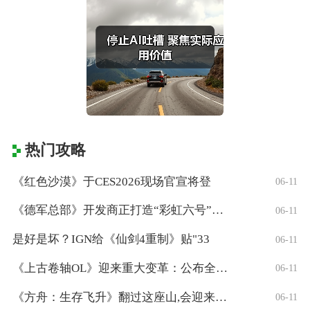
热门攻略
《红色沙漠》于CES2026现场官宣将登
06-11
《德军总部》开发商正打造“彩虹六号”风格
06-11
是好是坏？IGN给《仙剑4重制》贴"33
06-11
《上古卷轴OL》迎来重大变革：公布全新「
06-11
《方舟：生存飞升》翻过这座山,会迎来真正
06-11