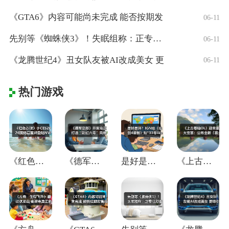
《GTA6》内容可能尚未完成 能否按期发
06-11
先别等《蜘蛛侠3》！失眠组称：正专注打造
06-11
《龙腾世纪4》丑女队友被AI改成美女 更
06-11
热门游戏
《红色沙漠》于CES2026现场官宣将登
《德军总部》开发商正打造“彩虹六号”风格
是好是坏？IGN给《仙剑4重制》贴"33
《上古卷轴OL》迎来重大变革：公布全新「