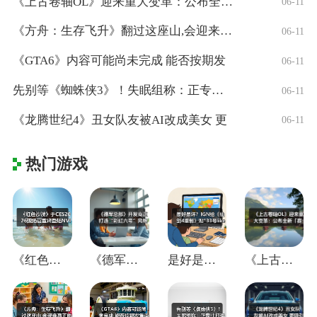
《上古卷轴OL》迎来重大变革：公布全新「
06-11
《方舟：生存飞升》翻过这座山,会迎来真正
06-11
《GTA6》内容可能尚未完成 能否按期发
06-11
先别等《蜘蛛侠3》！失眠组称：正专注打造
06-11
《龙腾世纪4》丑女队友被AI改成美女 更
06-11
热门游戏
《红色沙漠》于CES2026现场官宣将登
《德军总部》开发商正打造“彩虹六号”风格
是好是坏？IGN给《仙剑4重制》贴"33
《上古卷轴OL》迎来重大变革：公布全新「