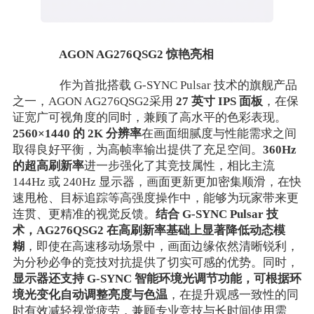
AGON AG276QSG2 惊艳亮相
作为首批搭载 G-SYNC Pulsar 技术的旗舰产品
之一，AGON AG276QSG2采用
27 英寸 IPS 面板
，在保
证宽广可视角度的同时，兼顾了高水平的色彩表现。
2560×1440 的 2K 分辨率
在画面细腻度与性能需求之间
取得良好平衡，为高帧率输出提供了充足空间。
360Hz
的超高刷新率
进一步强化了其竞技属性，相比主流
144Hz 或 240Hz 显示器，画面更新更加密集顺滑，在快
速甩枪、目标追踪等高强度操作中，能够为玩家带来更
连贯、更精准的视觉反馈。
结合 G-SYNC Pulsar 技
术，AG276QSG2 在高刷新率基础上显著降低动态模
糊
，即使在高速移动场景中，画面边缘依然清晰锐利，
为分秒必争的竞技对抗提供了切实可感的优势。同时，
显示器还支持 G-SYNC 智能环境光调节功能，可根据环
境光变化自动调整亮度与色温
，在提升观感一致性的同
时有效减轻视觉疲劳，兼顾专业竞技与长时间使用需