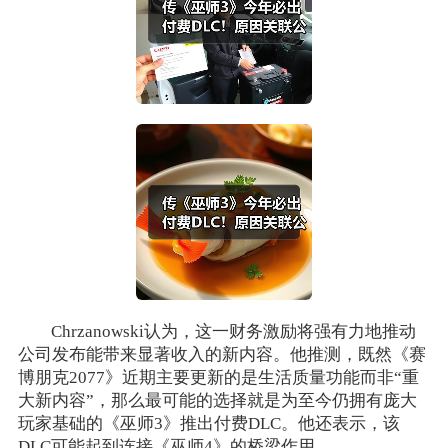
Chrzanowski认为，这一财务激励将强有力地推动
公司发布能带来显著收入的新内容。他推测，既然《赛
博朋克2077》近期主要更新的是生活质量功能而非“重
大新内容”，那么最可能的选择就是为至今仍拥有庞大
玩家基础的《巫师3》推出付费DLC。他还表示，该
DLC可能起到连接《巫师4》的桥梁作用。