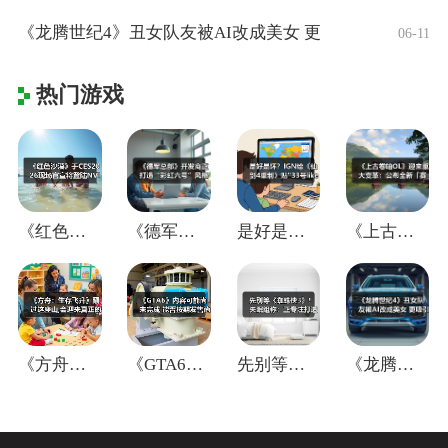
《龙腾世纪4》丑女队友被AI改成美女 更
06-11
热门游戏
《红色沙漠》于CES2026现场官宣将登
《德军总部》开发商正打造“彩虹六号”风格
是好是坏？IGN给《仙剑4重制》贴"33
《上古卷轴OL》迎来重大变革：公布全新「
《方舟：生存飞升》翻过这座山,会迎来真正
《GTA6》内容可能尚未完成 能否按期发
先别等《蜘蛛侠3》！失眠组称：正专注打造
《龙腾世纪4》丑女队友被AI改成美女 更