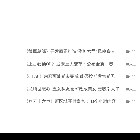
《德军总部》开发商正打造“彩虹六号”风格多人游戏
06-11
《上古卷轴OL》迎来重大变革：公布全新「赛季」模式，引领全新时代
06-11
《GTA6》内容可能尚未完成 能否按期发售尚无定论
06-11
《龙腾世纪4》丑女队友被AI改成美女 更吸引人了
06-11
《燕云十六声》新区域开封皇宫：30个小时内容 NPC超3000人
06-11