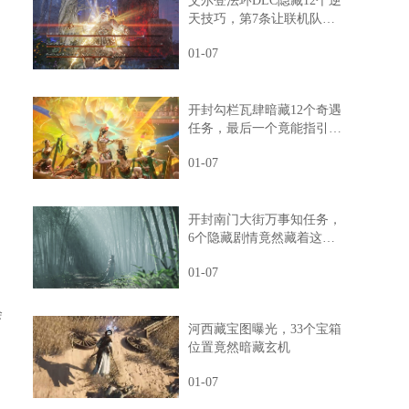
艾尔登法环DLC隐藏12个逆
天技巧，第7条让联机队友
惊掉下巴
01-07
开封勾栏瓦肆暗藏12个奇遇
任务，最后一个竟能指引人
生方向
01-07
开封南门大街万事知任务，
6个隐藏剧情竟然藏着这样
的秘密
01-07
会
河西藏宝图曝光，33个宝箱
位置竟然暗藏玄机
01-07