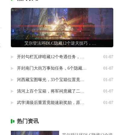
艾尔登法环DLC隐藏12个逆天技巧，第7条让联机队友惊掉下巴
三
开封勾栏瓦肆暗藏12个奇遇任务，最后一个竟能指引人生方向
01-07
开封南门大街万事知任务，6个隐藏剧情竟然藏着这样的秘密
01-07
河西藏宝图曝光，33个宝箱位置竟然暗藏玄机
01-07
清河上百个宝箱，将军祠竟藏了二十个
01-07
武学满级后重置竟能速刷奖励，原来流派挑战有这种捷径
01-07
热门资讯