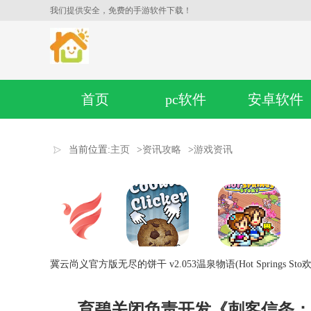
我们提供安全，免费的手游软件下载！
首页
pc软件
安卓软件
当前位置:
主页
>
资讯攻略
>
游戏资讯
冀云尚义官方版
无尽的饼干 v2.053
温泉物语(Hot Springs Sto
欢
育碧关闭负责开发《刺客信条：