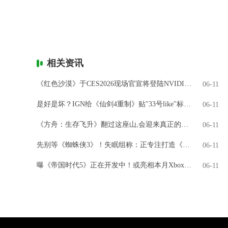
相关资讯
《红色沙漠》于CES2026现场官宣将登陆NVIDIA GeForce NOW
06-11
是好是坏？IGN给《仙剑4重制》贴"33号like"标签引热议
06-11
《方舟：生存飞升》翻过这座山,会迎来真正的飞升吗?
06-11
先别等《蜘蛛侠3》！失眠组称：正专注打造《金刚狼》
06-11
曝《帝国时代5》正在开发中！或亮相本月Xbox直面会
06-11