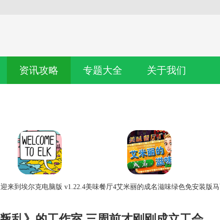
资讯攻略
专题大全
关于我们
迎来到埃尔克电脑版 v1.22.4
美味餐厅4艾米丽的成名滋味绿色免安装版
马
叛乱》的工作室 三周前才刚刚成立工会