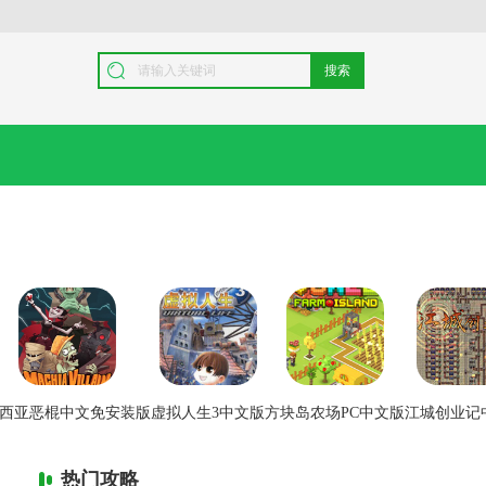
搜索
西亚恶棍中文免安装版
虚拟人生3中文版
方块岛农场PC中文版
江城创业记
热门攻略