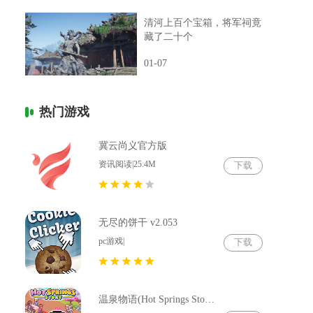
清河上百个宝箱，将军祠竟
藏了二十个
01-07
热门游戏
冀云尚义官方版
资讯阅读|25.4M
下载
无尽的饼干 v2.053
pc游戏|
下载
温泉物语(Hot Springs Story) v2.79