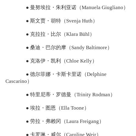
● 曼努埃拉・朱利亚诺（Manuela Giugliano）
● 斯文贾・胡特（Svenja Huth）
● 克拉拉・比尔（Klara Bühl）
● 桑迪・巴尔的摩（Sandy Baltimore）
● 克洛伊・凯利（Chloe Kelly）
● 德尔菲娜・卡斯卡里诺（Delphine
Cascarino）
● 特里尼蒂・罗德曼（Trinity Rodman）
● 埃拉・图恩（Ella Toone）
● 劳拉・弗赖冈（Laura Freigang）
● 卡罗琳・威尔（Caroline Weir）