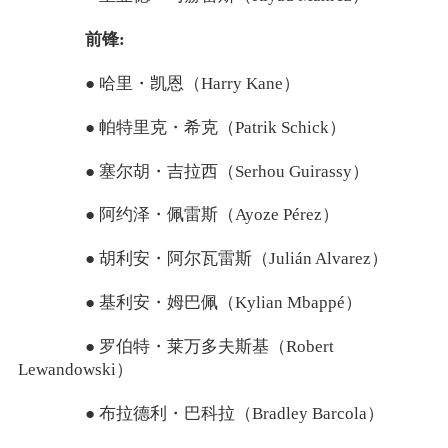
前锋:
● 哈里・凯恩（Harry Kane）
● 帕特里克・希克（Patrik Schick）
● 塞尔胡・吉拉西（Serhou Guirassy）
● 阿约泽・佩雷斯（Ayoze Pérez）
● 胡利安・阿尔瓦雷斯（Julián Alvarez）
● 基利安・姆巴佩（Kylian Mbappé）
● 罗伯特・莱万多夫斯基（Robert
Lewandowski）
● 布拉德利・巴科拉（Bradley Barcola）