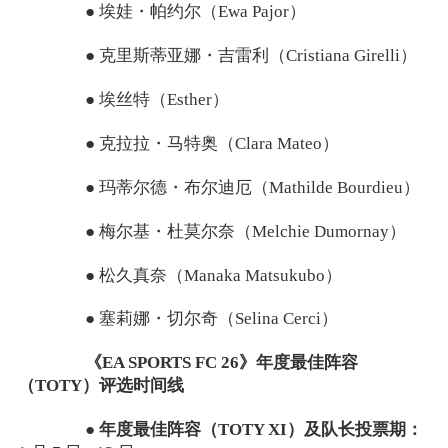
● 埃娃・帕约尔（Ewa Pajor）
● 克里斯蒂亚娜・吉雷利（Cristiana Girelli）
● 埃丝特（Esther）
● 克拉拉・马特奥（Clara Mateo）
● 玛蒂尔德・布尔迪厄（Mathilde Bourdieu）
● 梅尔基・杜莫尔奈（Melchie Dumornay）
● 松久真奈（Manaka Matsukubo）
● 塞莉娜・切尔奇（Selina Cerci）
《EA SPORTS FC 26》年度最佳阵容
（TOTY）评选时间线
●
年度最佳阵容（TOTY XI）及队长投票期：