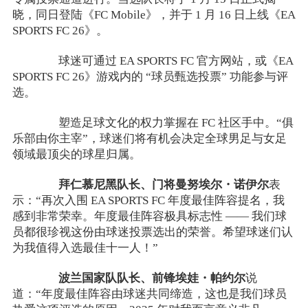
晓，同日登陆《FC Mobile》，并于 1 月 16 日上线《EA
SPORTS FC 26》。
球迷可通过 EA SPORTS FC 官方网站，或《EA
SPORTS FC 26》游戏内的 “球员甄选投票” 功能参与评
选。
塑造足球文化的权力掌握在 FC 社区手中。“俱
乐部由你主宰”，球迷们将有机会决定全球男足与女足
领域最顶尖的球星归属。
拜仁慕尼黑队长、门将曼努埃尔・诺伊尔
表
示：“再次入围 EA SPORTS FC 年度最佳阵容提名，我
感到非常荣幸。年度最佳阵容极具标志性 —— 我们球
员都很珍视这份由球迷投票选出的荣誉。希望球迷们认
为我值得入选最佳十一人！”
波兰国家队队长、前锋埃娃・帕约尔
说
道：“年度最佳阵容由球迷共同缔造，这也是我们球员