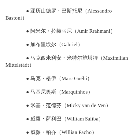
● 亚历山德罗・巴斯托尼（Alessandro
Bastoni）
● 阿米尔・拉赫马尼（Amir Rrahmani）
● 加布里埃尔（Gabriel）
● 马克西米利安・米特尔施塔特（Maximilian
Mittelstädt）
● 马克・格伊（Marc Guéhi）
● 马基尼奥斯（Marquinhos）
● 米基・范德芬（Micky van de Ven）
● 威廉・萨利巴（William Saliba）
● 威廉・帕乔（Willian Pacho）