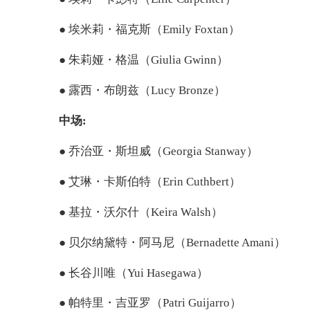
● 埃米莉・福克斯（Emily Foxtan）
● 朱莉娅・格温（Giulia Gwinn）
● 露西・布朗兹（Lucy Bronze）
中场:
● 乔治亚・斯坦威（Georgia Stanway）
● 艾琳・卡斯伯特（Erin Cuthbert）
● 基拉・沃尔什（Keira Walsh）
● 贝尔纳黛特・阿马尼（Bernadette Amani）
● 长谷川唯（Yui Hasegawa）
● 帕特里・吉亚罗（Patri Guijarro）