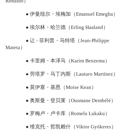
Ronaldo）
● 伊曼纽尔・埃梅加（Emanuel Emegha）
● 埃尔林・哈兰德（Erling Haaland）
● 让 - 菲利普・马特塔（Jean-Philippe
Mateta）
● 卡里姆・本泽马（Karim Benzema）
● 劳塔罗・马丁内斯（Lautaro Martínez）
● 莫伊塞・基恩（Moise Kean）
● 奥斯曼・登贝莱（Ousmane Dembélé）
● 罗梅卢・卢卡库（Romelu Lukaku）
● 维克托・哲凯赖什（Viktor Gyökeres）