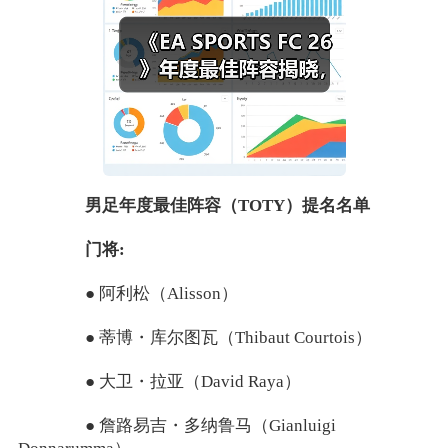
男足年度最佳阵容（TOTY）提名名单
门将:
● 阿利松（Alisson）
● 蒂博・库尔图瓦（Thibaut Courtois）
● 大卫・拉亚（David Raya）
● 詹路易吉・多纳鲁马（Gianluigi