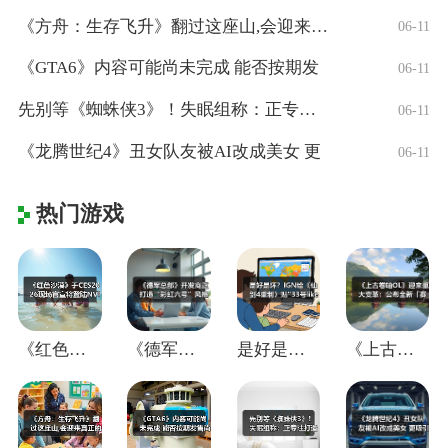
《方舟：生存飞升》翻过这座山,会迎来真正
06-11
《GTA6》内容可能尚未完成 能否按期发
06-11
先别等《蜘蛛侠3》！失眠组称：正专注打造
06-11
《龙腾世纪4》丑女队友被AI改成美女 更
06-11
热门游戏
《红色沙漠》于CES2026现场官宣将登
《德军总部》开发商正打造“彩虹六号”风格
是好是坏？IGN给《仙剑4重制》贴"33
《上古卷轴OL》迎来重大变革：公布全新「