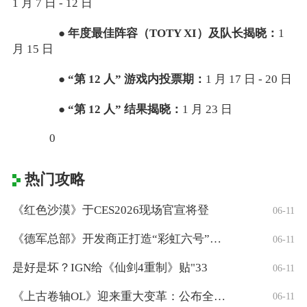
1 月 7 日 - 12 日
●
年度最佳阵容（TOTY XI）及队长揭晓：
1
月 15 日
●
“第 12 人” 游戏内投票期：
1 月 17 日 - 20 日
●
“第 12 人” 结果揭晓：
1 月 23 日
0
热门攻略
《红色沙漠》于CES2026现场官宣将登
06-11
《德军总部》开发商正打造“彩虹六号”风格
06-11
是好是坏？IGN给《仙剑4重制》贴"33
06-11
《上古卷轴OL》迎来重大变革：公布全新「
06-11