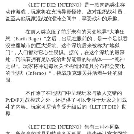
《LET IT DIE: INFERNO》是一款肉鸽类生存
动作游戏，玩家将在充满异形怪物、敌对组织战斗员，
甚至其他玩家混战的混沌空间中，享受战斗的乐趣。
在前人类克服了前所未有的天变地异“大地狂
怒（Earth Rage）”之后，出现在眼前的，是一个足以吞
没整座城市的巨大深坑。这个深坑后来被称为“地狱
门”，人们都对它心生畏惧。据传，在这个深坑的最深
处，沉眠着拥有足以统治世界能量的结晶体——“死神
之眼”。玩家将冲进每次关卡构造和道具分布都会变化
的“地狱（Inferno）”，挑战攻克难关并活着生还的极
限。
本作除了在地狱门中呈现玩家与敌人交错的
PvEvP 对战模式之外，还提供了可以专注于玩家之间战
斗的内容。玩家可尽情享受升级后的《LET IT DIE》世
界。
《LET IT DIE: INFERNO》售有三种不同版
本，所包含的道具和特典各不相同。请先确认官方网站