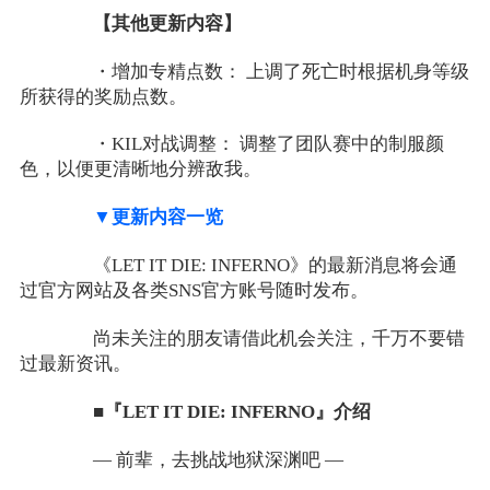
【其他更新内容】
・增加专精点数： 上调了死亡时根据机身等级
所获得的奖励点数。
・KIL对战调整： 调整了团队赛中的制服颜
色，以便更清晰地分辨敌我。
▼更新内容一览
《LET IT DIE: INFERNO》的最新消息将会通
过官方网站及各类SNS官方账号随时发布。
尚未关注的朋友请借此机会关注，千万不要错
过最新资讯。
■『LET IT DIE: INFERNO』介绍
― 前辈，去挑战地狱深渊吧 ―