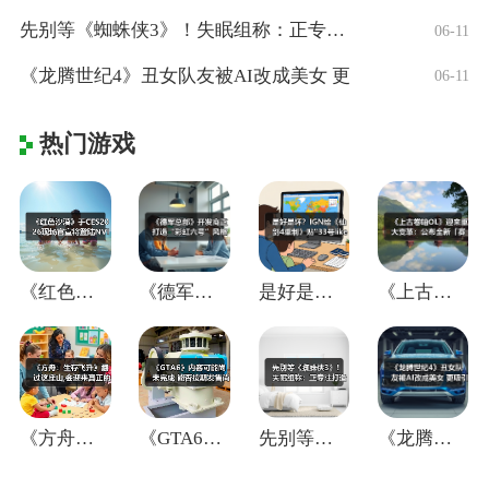
先别等《蜘蛛侠3》！失眠组称：正专注打造
06-11
《龙腾世纪4》丑女队友被AI改成美女 更
06-11
热门游戏
《红色沙漠》于CES2026现场官宣将登
《德军总部》开发商正打造“彩虹六号”风格
是好是坏？IGN给《仙剑4重制》贴"33
《上古卷轴OL》迎来重大变革：公布全新「
《方舟：生存飞升》翻过这座山,会迎来真正
《GTA6》内容可能尚未完成 能否按期发
先别等《蜘蛛侠3》！失眠组称：正专注打造
《龙腾世纪4》丑女队友被AI改成美女 更