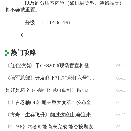
以及部分版本内容（如机身类型、装饰品等）
将不会被重置。
分级 ： IARC:16+
0
热门攻略
《红色沙漠》于CES2026现场官宣将登
06-11
《德军总部》开发商正打造“彩虹六号”风格
06-11
是好是坏？IGN给《仙剑4重制》贴"33
06-11
《上古卷轴OL》迎来重大变革：公布全新「
06-11
《方舟：生存飞升》翻过这座山,会迎来真正
06-11
《GTA6》内容可能尚未完成 能否按期发
06-11