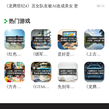
《龙腾世纪4》丑女队友被AI改成美女 更
06-11
热门游戏
《红色沙漠》于CES2026现场官宣将登
《德军总部》开发商正打造“彩虹六号”风格
是好是坏？IGN给《仙剑4重制》贴"33
《上古卷轴OL》迎来重大变革：公布全新「
《方舟：生存飞升》翻过这座山,会迎来真正
《GTA6》内容可能尚未完成 能否按期发
先别等《蜘蛛侠3》！失眠组称：正专注打造
《龙腾世纪4》丑女队友被AI改成美女 更