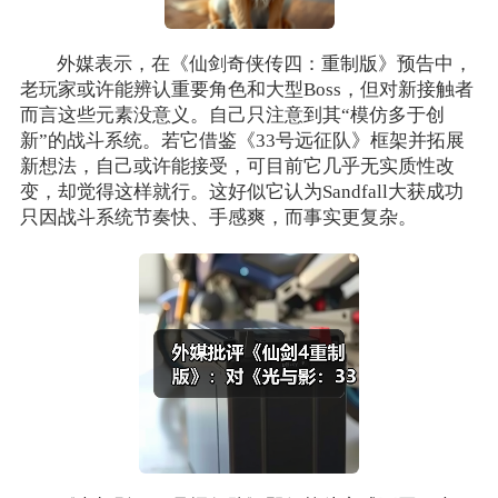
外媒表示，在《仙剑奇侠传四：重制版》预告中，
老玩家或许能辨认重要角色和大型Boss，但对新接触者
而言这些元素没意义。自己只注意到其“模仿多于创
新”的战斗系统。若它借鉴《33号远征队》框架并拓展
新想法，自己或许能接受，可目前它几乎无实质性改
变，却觉得这样就行。这好似它认为Sandfall大获成功
只因战斗系统节奏快、手感爽，而事实更复杂。