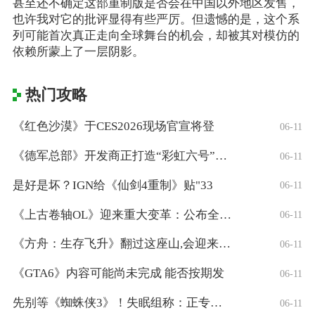
甚至还不确定这部重制版是否会在中国以外地区发售，
也许我对它的批评显得有些严厉。但遗憾的是，这个系
列可能首次真正走向全球舞台的机会，却被其对模仿的
依赖所蒙上了一层阴影。
热门攻略
《红色沙漠》于CES2026现场官宣将登
06-11
《德军总部》开发商正打造“彩虹六号”风格
06-11
是好是坏？IGN给《仙剑4重制》贴"33
06-11
《上古卷轴OL》迎来重大变革：公布全新「
06-11
《方舟：生存飞升》翻过这座山,会迎来真正
06-11
《GTA6》内容可能尚未完成 能否按期发
06-11
先别等《蜘蛛侠3》！失眠组称：正专注打造
06-11