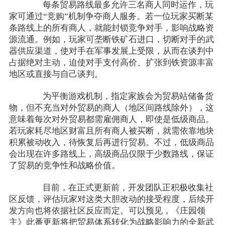
每条贸易路线最多允许三名商人同时运作，玩
家可通过“竞购”机制争夺商人服务。若一位玩家买断某
条路线上的所有商人，就能封锁竞争对手，影响战略资
源流通。例如，玩家可垄断铁矿石进口，切断对手的武
器供应渠道，使对手在军事发展上受限，从而在谈判中
占据绝对主动，迫使对手支付高价、扩张到铁资源丰富
地区或直接与自己谈判。
为平衡游戏机制，指定家族会为贸易站储备货
物，但不充当对外贸易的商人（地区间路线除外），这
意味着每次对外贸易都需雇佣商人，即使是低级商品。
若玩家耗尽地区财富且所有商人被买断，就需依靠地块
积累被动收入，待恢复后再进行贸易。不过，低级商品
会出现在许多路线上，高级商品仅限于少数路线，保证
了贸易的竞争性和战略价值。
目前，在正式更新前，开发团队正积极收集社
区反馈，评估玩家对这类大胆改动的接受程度，后续开
发方向也将依据社区反应而定。可以预见，《庄园领
主》此番更新将把贸易体系转化为战略影响力的全新武