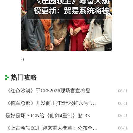
0
热门攻略
《红色沙漠》于CES2026现场官宣将登
06-11
《德军总部》开发商正打造“彩虹六号”风格
06-11
是好是坏？IGN给《仙剑4重制》贴"33
06-11
《上古卷轴OL》迎来重大变革：公布全新「
06-11