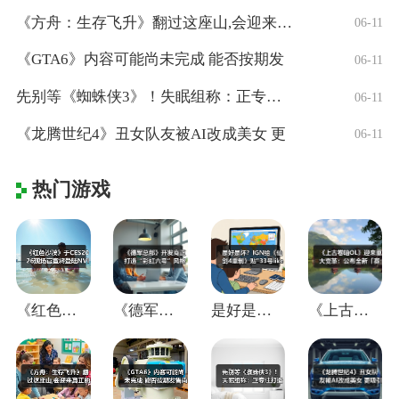
《方舟：生存飞升》翻过这座山,会迎来真正
06-11
《GTA6》内容可能尚未完成 能否按期发
06-11
先别等《蜘蛛侠3》！失眠组称：正专注打造
06-11
《龙腾世纪4》丑女队友被AI改成美女 更
06-11
热门游戏
《红色沙漠》于CES2026现场官宣将登
《德军总部》开发商正打造“彩虹六号”风格
是好是坏？IGN给《仙剑4重制》贴"33
《上古卷轴OL》迎来重大变革：公布全新「