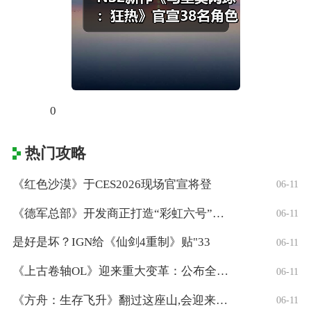
0
热门攻略
《红色沙漠》于CES2026现场官宣将登
06-11
《德军总部》开发商正打造“彩虹六号”风格
06-11
是好是坏？IGN给《仙剑4重制》贴"33
06-11
《上古卷轴OL》迎来重大变革：公布全新「
06-11
《方舟：生存飞升》翻过这座山,会迎来真正
06-11