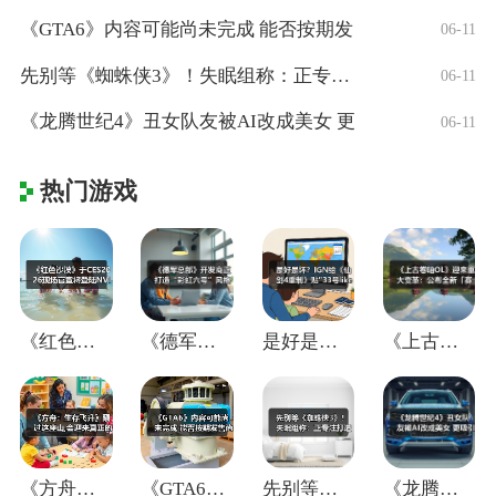
《GTA6》内容可能尚未完成 能否按期发
06-11
先别等《蜘蛛侠3》！失眠组称：正专注打造
06-11
《龙腾世纪4》丑女队友被AI改成美女 更
06-11
热门游戏
《红色沙漠》于CES2026现场官宣将登
《德军总部》开发商正打造“彩虹六号”风格
是好是坏？IGN给《仙剑4重制》贴"33
《上古卷轴OL》迎来重大变革：公布全新「
《方舟：生存飞升》翻过这座山,会迎来真正
《GTA6》内容可能尚未完成 能否按期发
先别等《蜘蛛侠3》！失眠组称：正专注打造
《龙腾世纪4》丑女队友被AI改成美女 更