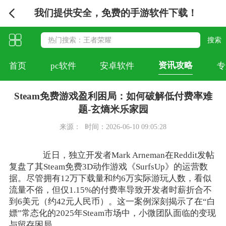
我们提供安全，免费的手游软件下载！
资讯攻略
首页
pc软件
安卓软件
专
Steam免费游戏盈利困局：如何破解低付费率难
题-玄熵米乐家园
来源：
时间：2026-06-10 09:05:28
近日，独立开发者Mark Arneman在Reddit发帖
复盘了其Steam免费3D动作游戏《SurfsUp》的运营数
据。尽管拥有12万下载量和约6万实际游玩人数，看似
流量不俗，但仅1.15%的付费率导致开发者时薪折合不
到6美元（约42元人民币）。这一案例深刻揭示了在“白
嫖”常态化的2025年Steam市场中，小微团队面临的变现
与留存困局。