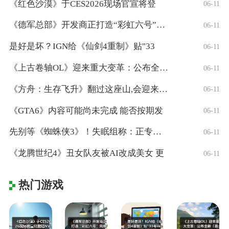
《红色沙漠》于CES2026现场官宣将登
06-11
《德军总部》开发商正打造“彩虹六号”风格
06-11
是好是坏？IGN给《仙剑4重制》贴"33
06-11
《上古卷轴OL》迎来重大变革：公布全新「
06-11
《方舟：生存飞升》翻过这座山,会迎来真正
06-11
《GTA6》内容可能尚未完成 能否按期发
06-11
先别等《蜘蛛侠3》！失眠组称：正专注打造
06-11
《龙腾世纪4》丑女队友被AI改成美女 更
06-11
热门游戏