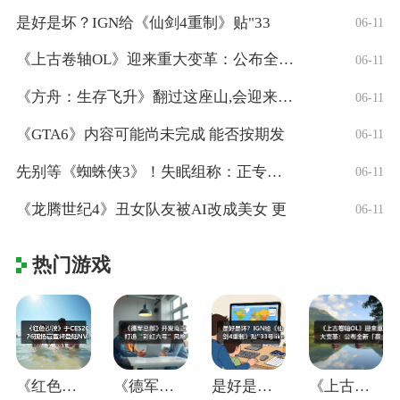
是好是坏？IGN给《仙剑4重制》贴"33
06-11
《上古卷轴OL》迎来重大变革：公布全新「
06-11
《方舟：生存飞升》翻过这座山,会迎来真正
06-11
《GTA6》内容可能尚未完成 能否按期发
06-11
先别等《蜘蛛侠3》！失眠组称：正专注打造
06-11
《龙腾世纪4》丑女队友被AI改成美女 更
06-11
热门游戏
《红色沙漠》于CES2026现场官宣将登
《德军总部》开发商正打造“彩虹六号”风格
是好是坏？IGN给《仙剑4重制》贴"33
《上古卷轴OL》迎来重大变革：公布全新「