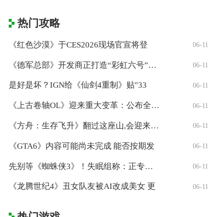
热门攻略
《红色沙漠》于CES2026现场官宣将登
06-11
《德军总部》开发商正打造“彩虹六号”风格
06-11
是好是坏？IGN给《仙剑4重制》贴"33
06-11
《上古卷轴OL》迎来重大变革：公布全新「
06-11
《方舟：生存飞升》翻过这座山,会迎来真正
06-11
《GTA6》内容可能尚未完成 能否按期发
06-11
先别等《蜘蛛侠3》！失眠组称：正专注打造
06-11
《龙腾世纪4》丑女队友被AI改成美女 更
06-11
热门游戏