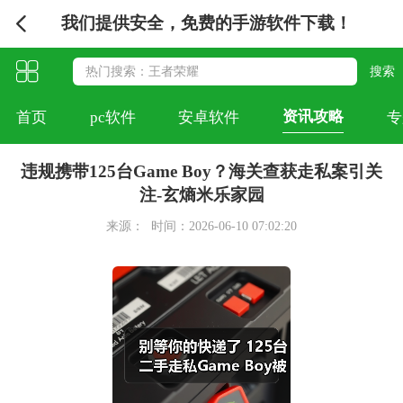
我们提供安全，免费的手游软件下载！
资讯攻略
首页
pc软件
安卓软件
专
违规携带125台Game Boy？海关查获走私案引关
注-玄熵米乐家园
来源：
时间：2026-06-10 07:02:20