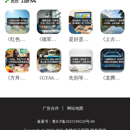
《红色沙漠》于CES2026现场官宣将登
《德军总部》开发商正打造“彩虹六号”风格
是好是坏？IGN给《仙剑4重制》贴"33
《上古卷轴OL》迎来重大变革：公布全新「
《方舟：生存飞升》翻过这座山,会迎来真正
《GTA6》内容可能尚未完成 能否按期发
先别等《蜘蛛侠3》！失眠组称：正专注打造
《龙腾世纪4》丑女队友被AI改成美女 更
广告合作
网站地图
. 备案号：鲁ICP备2025199220号-86