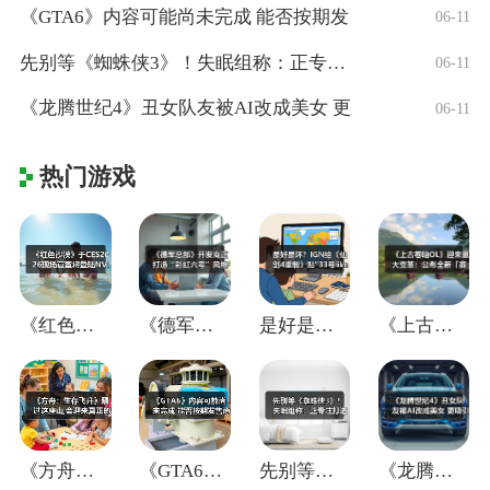
《GTA6》内容可能尚未完成 能否按期发
06-11
先别等《蜘蛛侠3》！失眠组称：正专注打造
06-11
《龙腾世纪4》丑女队友被AI改成美女 更
06-11
热门游戏
《红色沙漠》于CES2026现场官宣将登
《德军总部》开发商正打造“彩虹六号”风格
是好是坏？IGN给《仙剑4重制》贴"33
《上古卷轴OL》迎来重大变革：公布全新「
《方舟：生存飞升》翻过这座山,会迎来真正
《GTA6》内容可能尚未完成 能否按期发
先别等《蜘蛛侠3》！失眠组称：正专注打造
《龙腾世纪4》丑女队友被AI改成美女 更