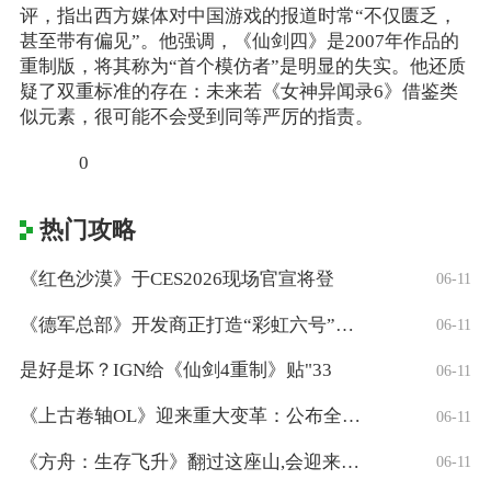
评，指出西方媒体对中国游戏的报道时常“不仅匮乏，
甚至带有偏见”。他强调，《仙剑四》是2007年作品的
重制版，将其称为“首个模仿者”是明显的失实。他还质
疑了双重标准的存在：未来若《女神异闻录6》借鉴类
似元素，很可能不会受到同等严厉的指责。
0
热门攻略
《红色沙漠》于CES2026现场官宣将登
06-11
《德军总部》开发商正打造“彩虹六号”风格
06-11
是好是坏？IGN给《仙剑4重制》贴"33
06-11
《上古卷轴OL》迎来重大变革：公布全新「
06-11
《方舟：生存飞升》翻过这座山,会迎来真正
06-11