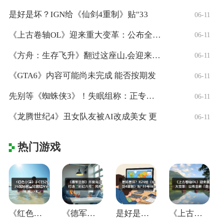
是好是坏？IGN给《仙剑4重制》贴"33
06-11
《上古卷轴OL》迎来重大变革：公布全新「
06-11
《方舟：生存飞升》翻过这座山,会迎来真正
06-11
《GTA6》内容可能尚未完成 能否按期发
06-11
先别等《蜘蛛侠3》！失眠组称：正专注打造
06-11
《龙腾世纪4》丑女队友被AI改成美女 更
06-11
热门游戏
《红色沙漠》于CES2026现场官宣将登
《德军总部》开发商正打造“彩虹六号”风格
是好是坏？IGN给《仙剑4重制》贴"33
《上古卷轴OL》迎来重大变革：公布全新「