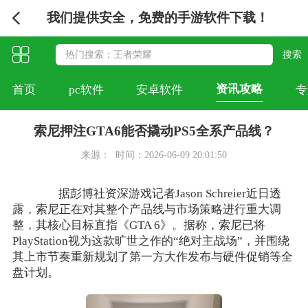
我们提供安全，免费的手游软件下载！
资讯攻略
首页
pc软件
安卓软件
专
索尼押注GTA6能否撬动PS5全系产品线？
来源：
时间：2026-06-09 20:01:50
据彭博社资深游戏记者Jason Schreier近日透
露，索尼正在对其整个产品线与市场策略进行重大调
整，其核心目标直指《GTA 6》。据称，索尼已将
PlayStation视为这款旷世之作的“绝对主战场”，并围绕
其上市节奏重新规划了第一方大作发布与硬件促销等全
盘计划。