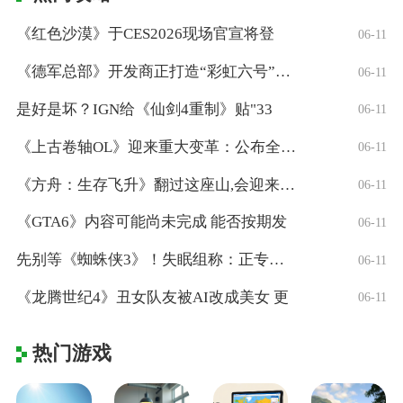
《红色沙漠》于CES2026现场官宣将登
06-11
《德军总部》开发商正打造“彩虹六号”风格
06-11
是好是坏？IGN给《仙剑4重制》贴"33
06-11
《上古卷轴OL》迎来重大变革：公布全新「
06-11
《方舟：生存飞升》翻过这座山,会迎来真正
06-11
《GTA6》内容可能尚未完成 能否按期发
06-11
先别等《蜘蛛侠3》！失眠组称：正专注打造
06-11
《龙腾世纪4》丑女队友被AI改成美女 更
06-11
热门游戏