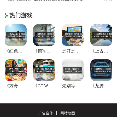
热门游戏
《红色沙漠》于CES2026现场官宣将登
《德军总部》开发商正打造“彩虹六号”风格
是好是坏？IGN给《仙剑4重制》贴"33
《上古卷轴OL》迎来重大变革：公布全新「
《方舟：生存飞升》翻过这座山,会迎来真正
《GTA6》内容可能尚未完成 能否按期发
先别等《蜘蛛侠3》！失眠组称：正专注打造
《龙腾世纪4》丑女队友被AI改成美女 更
广告合作
网站地图