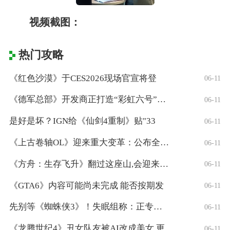
视频截图：
热门攻略
《红色沙漠》于CES2026现场官宣将登
06-11
《德军总部》开发商正打造“彩虹六号”风格
06-11
是好是坏？IGN给《仙剑4重制》贴"33
06-11
《上古卷轴OL》迎来重大变革：公布全新「
06-11
《方舟：生存飞升》翻过这座山,会迎来真正
06-11
《GTA6》内容可能尚未完成 能否按期发
06-11
先别等《蜘蛛侠3》！失眠组称：正专注打造
06-11
《龙腾世纪4》丑女队友被AI改成美女 更
06-11