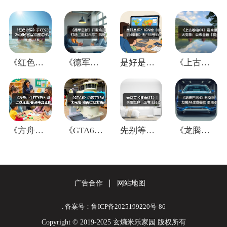
《红色沙漠》于CES2026现场官宣将登
《德军总部》开发商正打造“彩虹六号”风格
是好是坏？IGN给《仙剑4重制》贴"33
《上古卷轴OL》迎来重大变革：公布全新「
《方舟：生存飞升》翻过这座山,会迎来真正
《GTA6》内容可能尚未完成 能否按期发
先别等《蜘蛛侠3》！失眠组称：正专注打造
《龙腾世纪4》丑女队友被AI改成美女 更
广告合作
网站地图
. 备案号：鲁ICP备2025199220号-86
Copyright © 2019-2025 玄熵米乐家园 版权所有