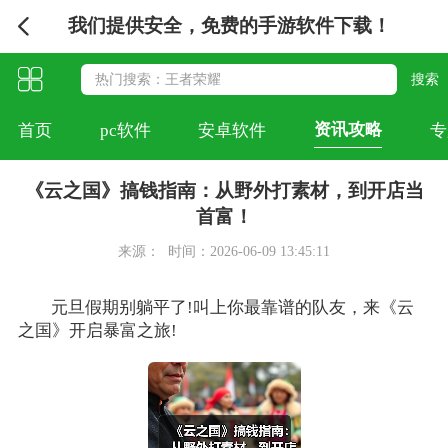
我们提供安全，免费的手游软件下载！
资讯攻略
首页
pc软件
安卓软件
专
《云之国》搞钱指南：从野外打素材，到开店当
首富！
来源：
时间：2026-06-09 13:45:11
元旦假期别躺平了!叫上你最靠谱的队友，来《云
之国》开启暴富之旅!