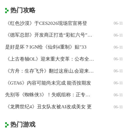
热门攻略
《红色沙漠》于CES2026现场官宣将登
06-11
《德军总部》开发商正打造“彩虹六号”风格
06-11
是好是坏？IGN给《仙剑4重制》贴"33
06-11
《上古卷轴OL》迎来重大变革：公布全新「
06-11
《方舟：生存飞升》翻过这座山,会迎来真正
06-11
《GTA6》内容可能尚未完成 能否按期发
06-11
先别等《蜘蛛侠3》！失眠组称：正专注打造
06-11
《龙腾世纪4》丑女队友被AI改成美女 更
06-11
热门游戏