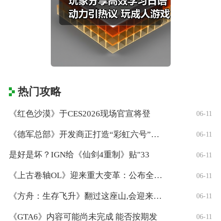
热门攻略
《红色沙漠》于CES2026现场官宣将登
06-11
《德军总部》开发商正打造“彩虹六号”风格
06-11
是好是坏？IGN给《仙剑4重制》贴"33
06-11
《上古卷轴OL》迎来重大变革：公布全新「
06-11
《方舟：生存飞升》翻过这座山,会迎来真正
06-11
《GTA6》内容可能尚未完成 能否按期发
06-11