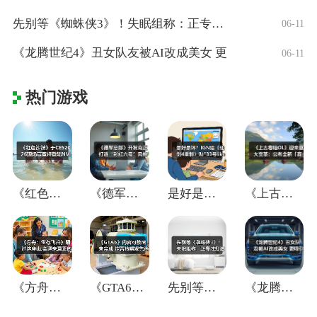
先别等《蜘蛛侠3》！失眠组称：正专注打造
06-11
《龙腾世纪4》丑女队友被AI改成美女 更
06-11
热门游戏
《红色沙漠》于CES2026现场官宣将登
《德军总部》开发商正打造“彩虹六号”风格
是好是坏？IGN给《仙剑4重制》贴"33
《上古卷轴OL》迎来重大变革：公布全新「
《方舟：生存飞升》翻过这座山,会迎来真正
《GTA6》内容可能尚未完成 能否按期发
先别等《蜘蛛侠3》！失眠组称：正专注打造
《龙腾世纪4》丑女队友被AI改成美女 更