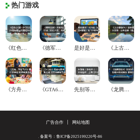
热门游戏
《红色沙漠》于CES2026现场官宣将登
《德军总部》开发商正打造“彩虹六号”风格
是好是坏？IGN给《仙剑4重制》贴"33
《上古卷轴OL》迎来重大变革：公布全新「
《方舟：生存飞升》翻过这座山,会迎来真正
《GTA6》内容可能尚未完成 能否按期发
先别等《蜘蛛侠3》！失眠组称：正专注打造
《龙腾世纪4》丑女队友被AI改成美女 更
广告合作
网站地图
. 备案号：鲁ICP备2025199220号-86