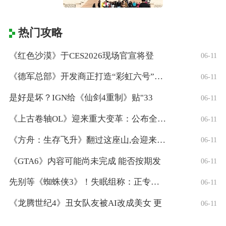
热门攻略
《红色沙漠》于CES2026现场官宣将登
06-11
《德军总部》开发商正打造“彩虹六号”风格
06-11
是好是坏？IGN给《仙剑4重制》贴"33
06-11
《上古卷轴OL》迎来重大变革：公布全新「
06-11
《方舟：生存飞升》翻过这座山,会迎来真正
06-11
《GTA6》内容可能尚未完成 能否按期发
06-11
先别等《蜘蛛侠3》！失眠组称：正专注打造
06-11
《龙腾世纪4》丑女队友被AI改成美女 更
06-11