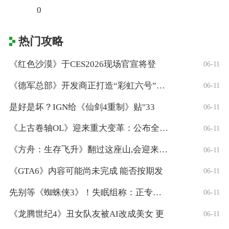
0
热门攻略
《红色沙漠》于CES2026现场官宣将登
06-11
《德军总部》开发商正打造“彩虹六号”风格
06-11
是好是坏？IGN给《仙剑4重制》贴"33
06-11
《上古卷轴OL》迎来重大变革：公布全新「
06-11
《方舟：生存飞升》翻过这座山,会迎来真正
06-11
《GTA6》内容可能尚未完成 能否按期发
06-11
先别等《蜘蛛侠3》！失眠组称：正专注打造
06-11
《龙腾世纪4》丑女队友被AI改成美女 更
06-11