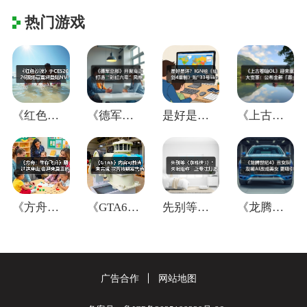
热门游戏
《红色沙漠》于CES2026现场官宣将登
《德军总部》开发商正打造“彩虹六号”风格
是好是坏？IGN给《仙剑4重制》贴"33
《上古卷轴OL》迎来重大变革：公布全新「
《方舟：生存飞升》翻过这座山,会迎来真正
《GTA6》内容可能尚未完成 能否按期发
先别等《蜘蛛侠3》！失眠组称：正专注打造
《龙腾世纪4》丑女队友被AI改成美女 更
广告合作
网站地图