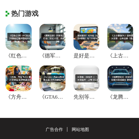
热门游戏
《红色沙漠》于CES2026现场官宣将登
《德军总部》开发商正打造“彩虹六号”风格
是好是坏？IGN给《仙剑4重制》贴"33
《上古卷轴OL》迎来重大变革：公布全新「
《方舟：生存飞升》翻过这座山,会迎来真正
《GTA6》内容可能尚未完成 能否按期发
先别等《蜘蛛侠3》！失眠组称：正专注打造
《龙腾世纪4》丑女队友被AI改成美女 更
广告合作
网站地图