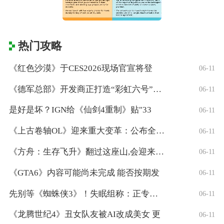
热门攻略
《红色沙漠》于CES2026现场官宣将登
06-11
《德军总部》开发商正打造“彩虹六号”风格
06-11
是好是坏？IGN给《仙剑4重制》贴"33
06-11
《上古卷轴OL》迎来重大变革：公布全新「
06-11
《方舟：生存飞升》翻过这座山,会迎来真正
06-11
《GTA6》内容可能尚未完成 能否按期发
06-11
先别等《蜘蛛侠3》！失眠组称：正专注打造
06-11
《龙腾世纪4》丑女队友被AI改成美女 更
06-11