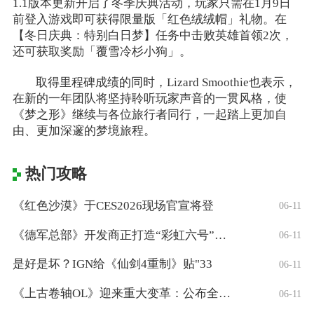
1.1版本更新开启了冬季庆典活动，玩家只需在1月9日
前登入游戏即可获得限量版「红色绒绒帽」礼物。在
【冬日庆典：特别白日梦】任务中击败英雄首领2次，
还可获取奖励「覆雪冷杉小狗」。
取得里程碑成绩的同时，Lizard Smoothie也表示，
在新的一年团队将坚持聆听玩家声音的一贯风格，使
《梦之形》继续与各位旅行者同行，一起踏上更加自
由、更加深邃的梦境旅程。
热门攻略
《红色沙漠》于CES2026现场官宣将登
06-11
《德军总部》开发商正打造“彩虹六号”风格
06-11
是好是坏？IGN给《仙剑4重制》贴"33
06-11
《上古卷轴OL》迎来重大变革：公布全新「
06-11