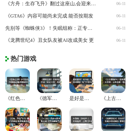
《方舟：生存飞升》翻过这座山,会迎来真正
06-11
《GTA6》内容可能尚未完成 能否按期发
06-11
先别等《蜘蛛侠3》！失眠组称：正专注打造
06-11
《龙腾世纪4》丑女队友被AI改成美女 更
06-11
热门游戏
《红色沙漠》于CES2026现场官宣将登
《德军总部》开发商正打造“彩虹六号”风格
是好是坏？IGN给《仙剑4重制》贴"33
《上古卷轴OL》迎来重大变革：公布全新「