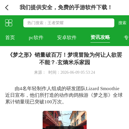
我们提供安全，免费的手游软件下载！
资讯攻略
首页
pc软件
安卓软件
专
《梦之形》销量破百万！梦境冒险为何让人欲罢
不能？-玄熵米乐家园
来源：
时间：2026-06-09 05:53:24
由4名年轻制作人组成的研发团队Lizard Smoothie
近日宣布，他们所打造的动作肉鸽独游《梦之形》全球
累计销量现已突破100万次。