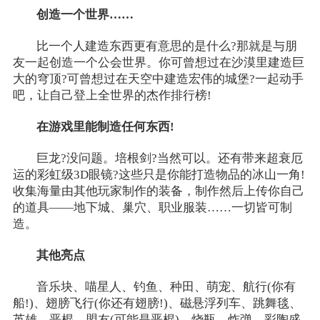
创造一个世界……
比一个人建造东西更有意思的是什么?那就是与朋
友一起创造一个公会世界。你可曾想过在沙漠里建造巨
大的穹顶?可曾想过在天空中建造宏伟的城堡?一起动手
吧，让自己登上全世界的杰作排行榜!
在游戏里能制造任何东西!
巨龙?没问题。培根剑?当然可以。还有带来超衰厄
运的彩虹级3D眼镜?这些只是你能打造物品的冰山一角!
收集海量由其他玩家制作的装备，制作然后上传你自己
的道具——地下城、巢穴、职业服装……一切皆可制
造。
其他亮点
音乐块、喵星人、钓鱼、种田、萌宠、航行(你有
船!)、翅膀飞行(你还有翅膀!)、磁悬浮列车、跳舞毯、
英雄、恶棍、盟友(可能是恶棍)、烧瓶、炸弹、彩陶盛