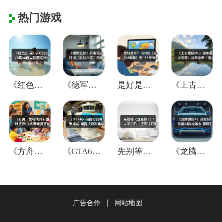
热门游戏
《红色沙漠》于CES2026现场官宣将登
《德军总部》开发商正打造“彩虹六号”风格
是好是坏？IGN给《仙剑4重制》贴"33
《上古卷轴OL》迎来重大变革：公布全新「
《方舟：生存飞升》翻过这座山,会迎来真正
《GTA6》内容可能尚未完成 能否按期发
先别等《蜘蛛侠3》！失眠组称：正专注打造
《龙腾世纪4》丑女队友被AI改成美女 更
广告合作
网站地图