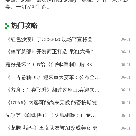
宴、一切皆可制造。
热门攻略
《红色沙漠》于CES2026现场官宣将登
06-11
《德军总部》开发商正打造“彩虹六号”风格
06-11
是好是坏？IGN给《仙剑4重制》贴"33
06-11
《上古卷轴OL》迎来重大变革：公布全新「
06-11
《方舟：生存飞升》翻过这座山,会迎来真正
06-11
《GTA6》内容可能尚未完成 能否按期发
06-11
先别等《蜘蛛侠3》！失眠组称：正专注打造
06-11
《龙腾世纪4》丑女队友被AI改成美女 更
06-11