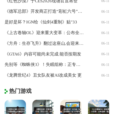
《红色沙漠》于CES2026现场官宣将登
06-11
《德军总部》开发商正打造“彩虹六号”风格
06-11
是好是坏？IGN给《仙剑4重制》贴"33
06-11
《上古卷轴OL》迎来重大变革：公布全新「
06-11
《方舟：生存飞升》翻过这座山,会迎来真正
06-11
《GTA6》内容可能尚未完成 能否按期发
06-11
先别等《蜘蛛侠3》！失眠组称：正专注打造
06-11
《龙腾世纪4》丑女队友被AI改成美女 更
06-11
热门游戏