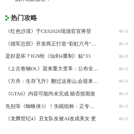
热门攻略
《红色沙漠》于CES2026现场官宣将登
06-11
《德军总部》开发商正打造“彩虹六号”风格
06-11
是好是坏？IGN给《仙剑4重制》贴"33
06-11
《上古卷轴OL》迎来重大变革：公布全新「
06-11
《方舟：生存飞升》翻过这座山,会迎来真正
06-11
《GTA6》内容可能尚未完成 能否按期发
06-11
先别等《蜘蛛侠3》！失眠组称：正专注打造
06-11
《龙腾世纪4》丑女队友被AI改成美女 更
06-11