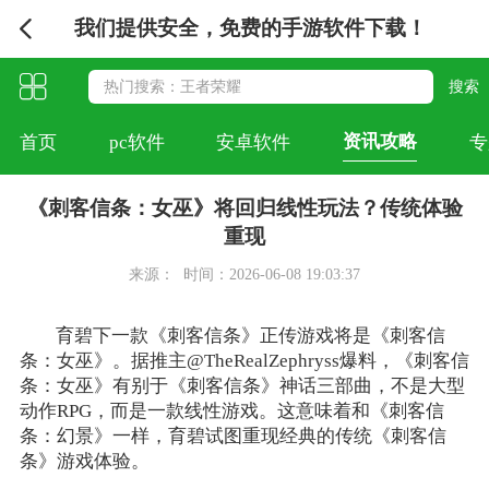
我们提供安全，免费的手游软件下载！
资讯攻略
首页
pc软件
安卓软件
专
《刺客信条：女巫》将回归线性玩法？传统体验
重现
来源：
时间：2026-06-08 19:03:37
育碧下一款《刺客信条》正传游戏将是《刺客信
条：女巫》。据推主@TheRealZephryss爆料，《刺客信
条：女巫》有别于《刺客信条》神话三部曲，不是大型
动作RPG，而是一款线性游戏。这意味着和《刺客信
条：幻景》一样，育碧试图重现经典的传统《刺客信
条》游戏体验。