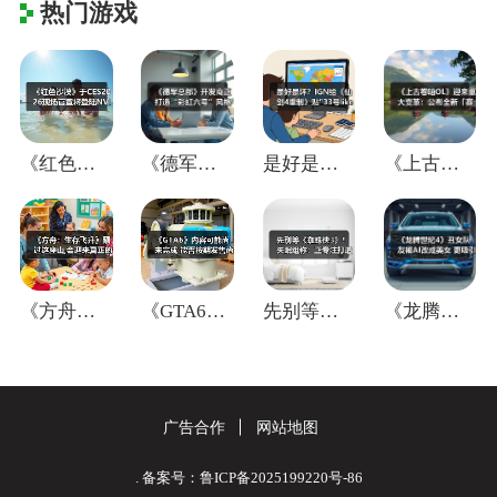
热门游戏
《红色沙漠》于CES2026现场官宣将登
《德军总部》开发商正打造“彩虹六号”风格
是好是坏？IGN给《仙剑4重制》贴"33
《上古卷轴OL》迎来重大变革：公布全新「
《方舟：生存飞升》翻过这座山,会迎来真正
《GTA6》内容可能尚未完成 能否按期发
先别等《蜘蛛侠3》！失眠组称：正专注打造
《龙腾世纪4》丑女队友被AI改成美女 更
广告合作
网站地图
. 备案号：鲁ICP备2025199220号-86