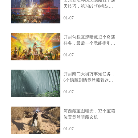
艾尔登法环DLC隐藏12个逆
天技巧，第7条让联机队友
惊掉下巴
01-07
开封勾栏瓦肆暗藏12个奇遇
任务，最后一个竟能指引人
生方向
01-07
开封南门大街万事知任务，
6个隐藏剧情竟然藏着这样
的秘密
01-07
河西藏宝图曝光，33个宝箱
位置竟然暗藏玄机
01-07