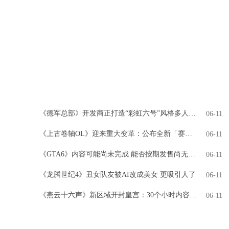
《德军总部》开发商正打造“彩虹六号”风格多人游戏
06-11
《上古卷轴OL》迎来重大变革：公布全新「赛季」模式，引领全新时代
06-11
《GTA6》内容可能尚未完成 能否按期发售尚无定论
06-11
《龙腾世纪4》丑女队友被AI改成美女 更吸引人了
06-11
《燕云十六声》新区域开封皇宫：30个小时内容 NPC超3000人
06-11