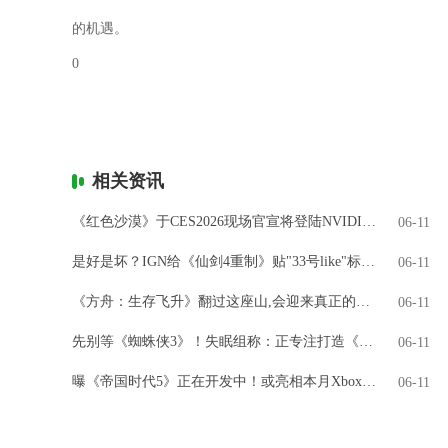
的机遇。
0
相关资讯
《红色沙漠》于CES2026现场官宣将登陆NVIDIA GeForce NOW
06-11
是好是坏？IGN给《仙剑4重制》贴"33号like"标签引热议
06-11
《方舟：生存飞升》翻过这座山,会迎来真正的飞升吗?
06-11
先别等《蜘蛛侠3》！失眠组称：正专注打造《金刚狼》
06-11
曝《帝国时代5》正在开发中！或亮相本月Xbox直面会
06-11