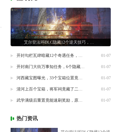
艾尔登法环DLC隐藏12个逆天技巧，第7条让联机队友惊掉下巴
开封勾栏瓦肆暗藏12个奇遇任务，最后一个竟能指引人生方向
01-07
开封南门大街万事知任务，6个隐藏剧情竟然藏着这样的秘密
01-07
河西藏宝图曝光，33个宝箱位置竟然暗藏玄机
01-07
清河上百个宝箱，将军祠竟藏了二十个
01-07
武学满级后重置竟能速刷奖励，原来流派挑战有这种捷径
01-07
热门资讯