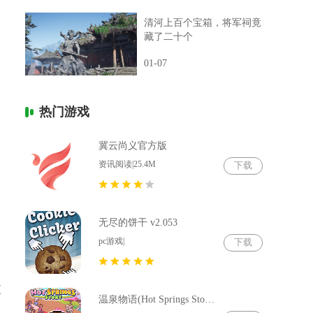
清河上百个宝箱，将军祠竟
藏了二十个
01-07
热门游戏
冀云尚义官方版
资讯阅读|25.4M
下载
无尽的饼干 v2.053
pc游戏|
下载
更
温泉物语(Hot Springs Story) v2.79