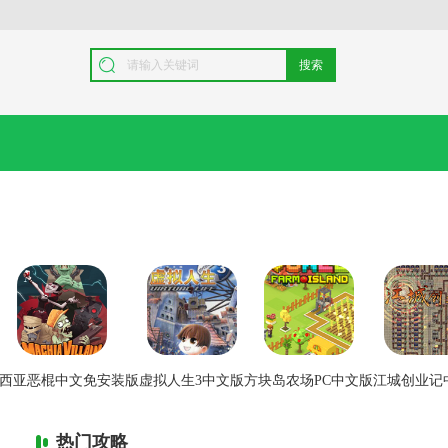
搜索
西亚恶棍中文免安装版
虚拟人生3中文版
方块岛农场PC中文版
江城创业记
热门攻略