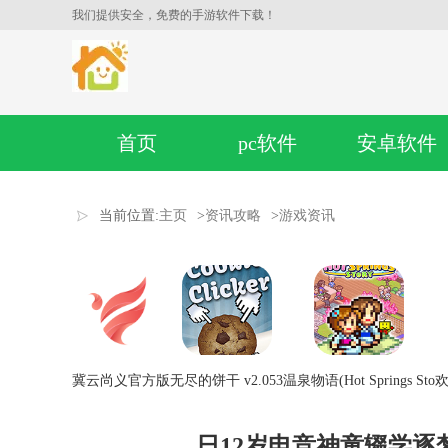
我们提供安全，免费的手游软件下载！
首页
pc软件
安卓软件
当前位置:
主页
>
资讯攻略
>
游戏资讯
冀云尚义官方版
无尽的饼干 v2.053
温泉物语(Hot Springs Sto
欢
日12岁电竞神童辍学逐