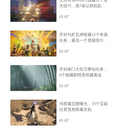
艾尔登法环DLC隐藏12个逆
天技巧，第7条让联机队友
惊掉下巴
01-07
开封勾栏瓦肆暗藏12个奇遇
任务，最后一个竟能指引人
生方向
01-07
开封南门大街万事知任务，
6个隐藏剧情竟然藏着这样
的秘密
01-07
河西藏宝图曝光，33个宝箱
位置竟然暗藏玄机
01-07