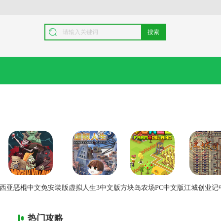
搜索
西亚恶棍中文免安装版
虚拟人生3中文版
方块岛农场PC中文版
江城创业记
热门攻略