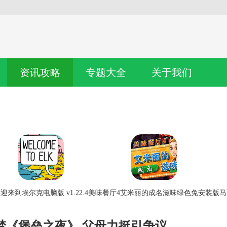
资讯攻略
专题大全
关于我们
迎来到埃尔克电脑版 v1.22.4
美味餐厅4艾米丽的成名滋味绿色免安装版
马
梦《堡垒之夜》 父母力挺引争议