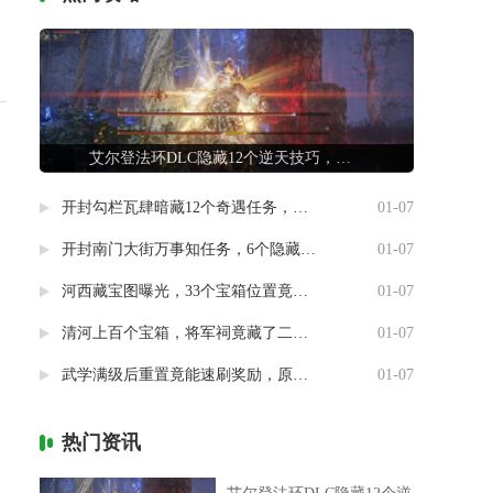
艾尔登法环DLC隐藏12个逆天技巧，第7条让联机队友惊掉下巴
开封勾栏瓦肆暗藏12个奇遇任务，最后一个竟能指引人生方向
01-07
开封南门大街万事知任务，6个隐藏剧情竟然藏着这样的秘密
01-07
河西藏宝图曝光，33个宝箱位置竟然暗藏玄机
01-07
清河上百个宝箱，将军祠竟藏了二十个
01-07
武学满级后重置竟能速刷奖励，原来流派挑战有这种捷径
01-07
热门资讯