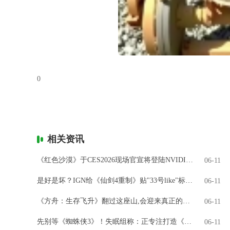
0
相关资讯
《红色沙漠》于CES2026现场官宣将登陆NVIDIA GeForce NOW
06-11
是好是坏？IGN给《仙剑4重制》贴"33号like"标签引热议
06-11
《方舟：生存飞升》翻过这座山,会迎来真正的飞升吗?
06-11
先别等《蜘蛛侠3》！失眠组称：正专注打造《金刚狼》
06-11