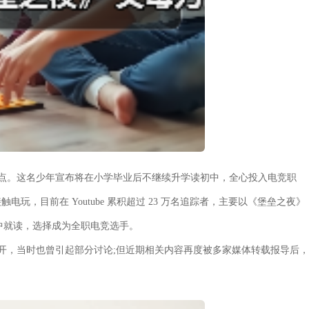
题焦点。这名少年宣布将在小学毕业后不继续升学读初中，全心投入电竞职
触电玩，目前在 Youtube 累积超过 23 万名追踪者，主要以《堡垒之夜》
入初中就读，选择成为全职电竞选手。
就已对外公开，当时也曾引起部分讨论;但近期相关内容再度被多家媒体转载报导后，