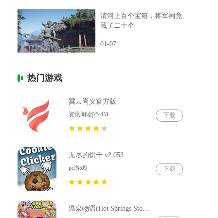
清河上百个宝箱，将军祠竟
藏了二十个
01-07
热门游戏
冀云尚义官方版
资讯阅读|25.4M
下载
无尽的饼干 v2.053
pc游戏|
下载
温泉物语(Hot Springs Story) v2.79