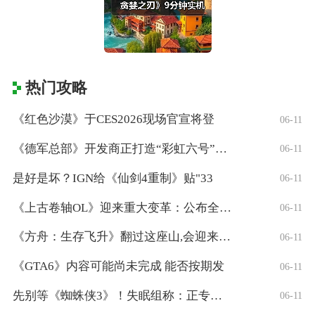
热门攻略
《红色沙漠》于CES2026现场官宣将登
06-11
《德军总部》开发商正打造“彩虹六号”风格
06-11
是好是坏？IGN给《仙剑4重制》贴"33
06-11
《上古卷轴OL》迎来重大变革：公布全新「
06-11
《方舟：生存飞升》翻过这座山,会迎来真正
06-11
《GTA6》内容可能尚未完成 能否按期发
06-11
先别等《蜘蛛侠3》！失眠组称：正专注打造
06-11