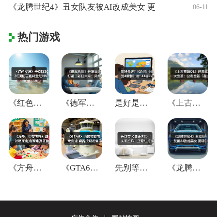
《龙腾世纪4》丑女队友被AI改成美女 更
06-11
热门游戏
《红色沙漠》于CES2026现场官宣将登
《德军总部》开发商正打造“彩虹六号”风格
是好是坏？IGN给《仙剑4重制》贴"33
《上古卷轴OL》迎来重大变革：公布全新「
《方舟：生存飞升》翻过这座山,会迎来真正
《GTA6》内容可能尚未完成 能否按期发
先别等《蜘蛛侠3》！失眠组称：正专注打造
《龙腾世纪4》丑女队友被AI改成美女 更