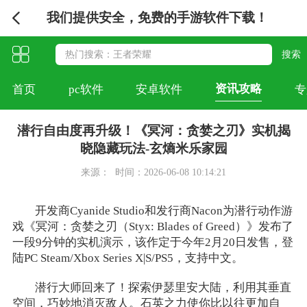
我们提供安全，免费的手游软件下载！
资讯攻略
首页
pc软件
安卓软件
专
潜行自由度再升级！《冥河：贪婪之刃》实机揭
晓隐藏玩法-玄熵米乐家园
来源：
时间：2026-06-08 10:14:21
开发商Cyanide Studio和发行商Nacon为潜行动作游
戏《冥河：贪婪之刃（Styx: Blades of Greed）》发布了
一段9分钟的实机演示，该作定于今年2月20日发售，登
陆PC Steam/Xbox Series X|S/PS5，支持中文。
潜行大师回来了！探索伊瑟里安大陆，利用其垂直
空间，巧妙地消灭敌人。石英之力使你比以往更加自