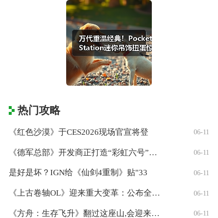
热门攻略
《红色沙漠》于CES2026现场官宣将登
06-11
《德军总部》开发商正打造“彩虹六号”风格
06-11
是好是坏？IGN给《仙剑4重制》贴"33
06-11
《上古卷轴OL》迎来重大变革：公布全新「
06-11
《方舟：生存飞升》翻过这座山,会迎来真正
06-11