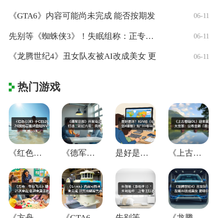
《GTA6》内容可能尚未完成 能否按期发
06-11
先别等《蜘蛛侠3》！失眠组称：正专注打造
06-11
《龙腾世纪4》丑女队友被AI改成美女 更
06-11
热门游戏
《红色沙漠》于CES2026现场官宣将登
《德军总部》开发商正打造“彩虹六号”风格
是好是坏？IGN给《仙剑4重制》贴"33
《上古卷轴OL》迎来重大变革：公布全新「
《方舟：生存飞升》翻过这座山,会迎来真正
《GTA6》内容可能尚未完成 能否按期发
先别等《蜘蛛侠3》！失眠组称：正专注打造
《龙腾世纪4》丑女队友被AI改成美女 更