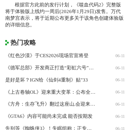
根据官方此前的发行计划，《噬血代码2》完整版
将于体验版上线约一周后(2026年1月29日)发售。万代
南梦宫表示，将于近期公布更多关于该角色创建体验版
的详细信息。
热门攻略
《红色沙漠》于CES2026现场官宣将登
06-11
《德军总部》开发商正打造“彩虹六号”风格
06-11
是好是坏？IGN给《仙剑4重制》贴"33
06-11
《上古卷轴OL》迎来重大变革：公布全新「
06-11
《方舟：生存飞升》翻过这座山,会迎来真正
06-11
《GTA6》内容可能尚未完成 能否按期发
06-11
先别等《蜘蛛侠3》！失眠组称：正专注打造
06-11