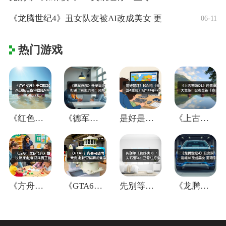
《龙腾世纪4》丑女队友被AI改成美女 更
06-11
热门游戏
《红色沙漠》于CES2026现场官宣将登
《德军总部》开发商正打造“彩虹六号”风格
是好是坏？IGN给《仙剑4重制》贴"33
《上古卷轴OL》迎来重大变革：公布全新「
《方舟：生存飞升》翻过这座山,会迎来真正
《GTA6》内容可能尚未完成 能否按期发
先别等《蜘蛛侠3》！失眠组称：正专注打造
《龙腾世纪4》丑女队友被AI改成美女 更