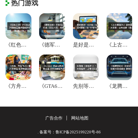
热门游戏
《红色沙漠》于CES2026现场官宣将登
《德军总部》开发商正打造“彩虹六号”风格
是好是坏？IGN给《仙剑4重制》贴"33
《上古卷轴OL》迎来重大变革：公布全新「
《方舟：生存飞升》翻过这座山,会迎来真正
《GTA6》内容可能尚未完成 能否按期发
先别等《蜘蛛侠3》！失眠组称：正专注打造
《龙腾世纪4》丑女队友被AI改成美女 更
广告合作
网站地图
. 备案号：鲁ICP备2025199220号-86