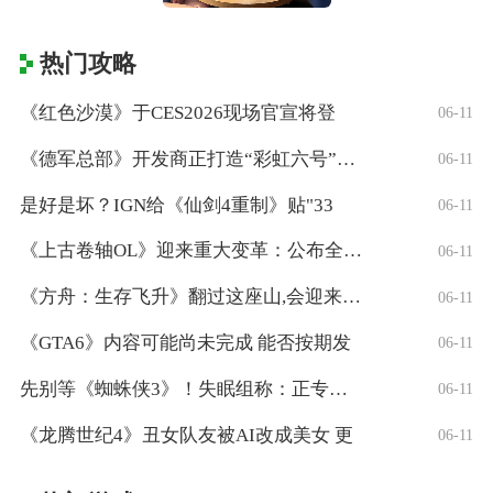
热门攻略
《红色沙漠》于CES2026现场官宣将登
06-11
《德军总部》开发商正打造“彩虹六号”风格
06-11
是好是坏？IGN给《仙剑4重制》贴"33
06-11
《上古卷轴OL》迎来重大变革：公布全新「
06-11
《方舟：生存飞升》翻过这座山,会迎来真正
06-11
《GTA6》内容可能尚未完成 能否按期发
06-11
先别等《蜘蛛侠3》！失眠组称：正专注打造
06-11
《龙腾世纪4》丑女队友被AI改成美女 更
06-11