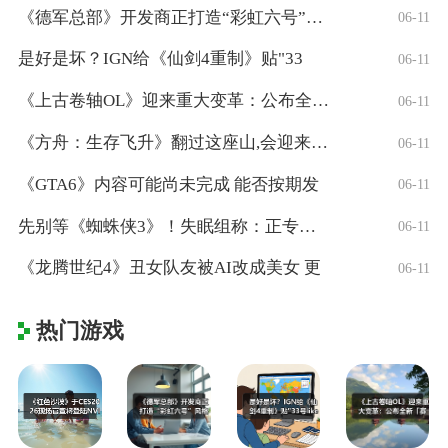
《德军总部》开发商正打造“彩虹六号”风格
06-11
是好是坏？IGN给《仙剑4重制》贴"33
06-11
《上古卷轴OL》迎来重大变革：公布全新「
06-11
《方舟：生存飞升》翻过这座山,会迎来真正
06-11
《GTA6》内容可能尚未完成 能否按期发
06-11
先别等《蜘蛛侠3》！失眠组称：正专注打造
06-11
《龙腾世纪4》丑女队友被AI改成美女 更
06-11
热门游戏