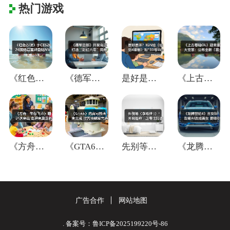
热门游戏
《红色沙漠》于CES2026现场官宣将登
《德军总部》开发商正打造“彩虹六号”风格
是好是坏？IGN给《仙剑4重制》贴"33
《上古卷轴OL》迎来重大变革：公布全新「
《方舟：生存飞升》翻过这座山,会迎来真正
《GTA6》内容可能尚未完成 能否按期发
先别等《蜘蛛侠3》！失眠组称：正专注打造
《龙腾世纪4》丑女队友被AI改成美女 更
广告合作
网站地图
. 备案号：鲁ICP备2025199220号-86