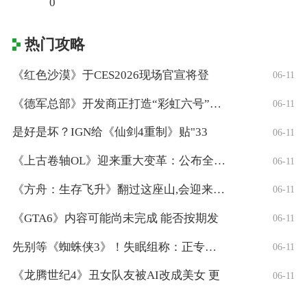
0
热门攻略
《红色沙漠》于CES2026现场官宣将登
06-11
《德军总部》开发商正打造“彩虹六号”风格
06-11
是好是坏？IGN给《仙剑4重制》贴"33
06-11
《上古卷轴OL》迎来重大变革：公布全新「
06-11
《方舟：生存飞升》翻过这座山,会迎来真正
06-11
《GTA6》内容可能尚未完成 能否按期发
06-11
先别等《蜘蛛侠3》！失眠组称：正专注打造
06-11
《龙腾世纪4》丑女队友被AI改成美女 更
06-11