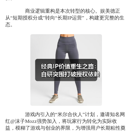
商业逻辑重构是本次转型的核心。娱美德正
从“短期授权分成”转向“长期IP运营”，构建更完整的生
态。
游戏内引入的“米尔合伙人”计划，邀请知名网
红@沫子Mozz强势加入，将玩家行为转化为实际收
益，模糊了游戏与创业的界限，为增强用户长期粘性奠