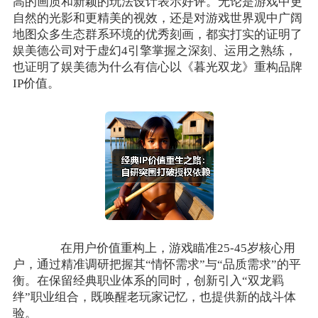
高的画质和新颖的玩法设计表示好评。无论是游戏中更
自然的光影和更精美的视效，还是对游戏世界观中广阔
地图众多生态群系环境的优秀刻画，都实打实的证明了
娱美德公司对于虚幻4引擎掌握之深刻、运用之熟练，
也证明了娱美德为什么有信心以《暮光双龙》重构品牌
IP价值。
在用户价值重构上，游戏瞄准25-45岁核心用
户，通过精准调研把握其“情怀需求”与“品质需求”的平
衡。在保留经典职业体系的同时，创新引入“双龙羁
绊”职业组合，既唤醒老玩家记忆，也提供新的战斗体
验。