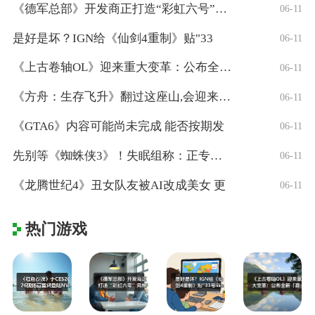
《德军总部》开发商正打造“彩虹六号”风格
06-11
是好是坏？IGN给《仙剑4重制》贴"33
06-11
《上古卷轴OL》迎来重大变革：公布全新「
06-11
《方舟：生存飞升》翻过这座山,会迎来真正
06-11
《GTA6》内容可能尚未完成 能否按期发
06-11
先别等《蜘蛛侠3》！失眠组称：正专注打造
06-11
《龙腾世纪4》丑女队友被AI改成美女 更
06-11
热门游戏