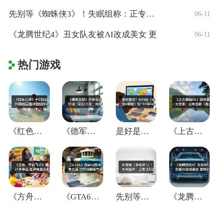
先别等《蜘蛛侠3》！失眠组称：正专注打造
06-11
《龙腾世纪4》丑女队友被AI改成美女 更
06-11
热门游戏
《红色沙漠》于CES2026现场官宣将登
《德军总部》开发商正打造“彩虹六号”风格
是好是坏？IGN给《仙剑4重制》贴"33
《上古卷轴OL》迎来重大变革：公布全新「
《方舟：生存飞升》翻过这座山,会迎来真正
《GTA6》内容可能尚未完成 能否按期发
先别等《蜘蛛侠3》！失眠组称：正专注打造
《龙腾世纪4》丑女队友被AI改成美女 更