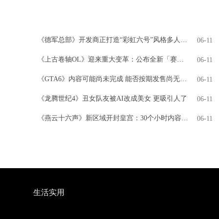
《德军总部》开发商正打造“彩虹六号”风格多人游戏
06-11
《上古卷轴OL》迎来重大变革：公布全新「赛季」模式，引领全新时代
06-11
《GTA6》内容可能尚未完成 能否按期发售尚无定论
06-11
《龙腾世纪4》丑女队友被AI改成美女 更吸引人了
06-11
《燕云十六声》新区域开封皇宫：30个小时内容 NPC超3000人
06-11
生活实用