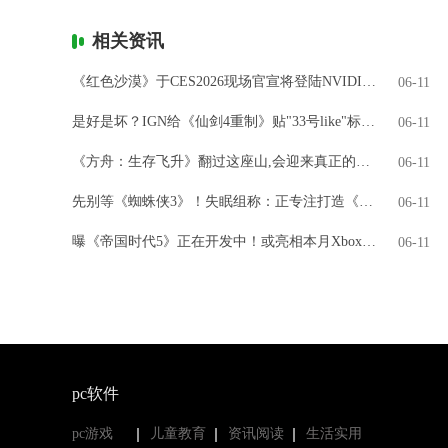
相关资讯
《红色沙漠》于CES2026现场官宣将登陆NVIDIA GeForce NOW
06-11
是好是坏？IGN给《仙剑4重制》贴"33号like"标签引热议
06-11
《方舟：生存飞升》翻过这座山,会迎来真正的飞升吗?
06-11
先别等《蜘蛛侠3》！失眠组称：正专注打造《金刚狼》
06-11
曝《帝国时代5》正在开发中！或亮相本月Xbox直面会
06-11
pc软件
pc游戏
儿童教育
资讯阅读
生活实用