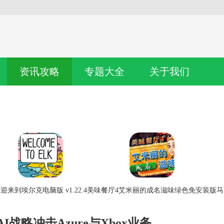
资讯攻略
专题大全
关于我们
迎来到埃尔克电脑版 v1.22.4
美味餐厅4艾米丽的成名滋味绿色免安装版
马
战略冲击Azure与Xbox业务