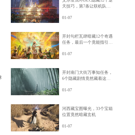
艾尔登法环DLC隐藏12个逆
天技巧，第7条让联机队友
惊掉下巴
01-07
开封勾栏瓦肆暗藏12个奇遇
任务，最后一个竟能指引人
生方向
01-07
开封南门大街万事知任务，
球
6个隐藏剧情竟然藏着这样
的秘密
01-07
河西藏宝图曝光，33个宝箱
位置竟然暗藏玄机
01-07