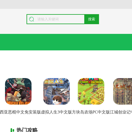
搜索
西亚恶棍中文免安装版
虚拟人生3中文版
方块岛农场PC中文版
江城创业记
热门攻略