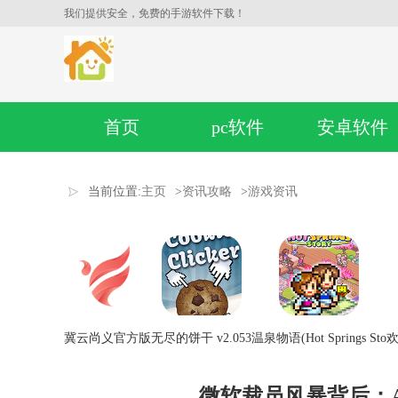
我们提供安全，免费的手游软件下载！
首页
pc软件
安卓软件
当前位置:
主页
>
资讯攻略
>
游戏资讯
冀云尚义官方版
无尽的饼干 v2.053
温泉物语(Hot Springs Sto
欢
微软裁员风暴背后：AI