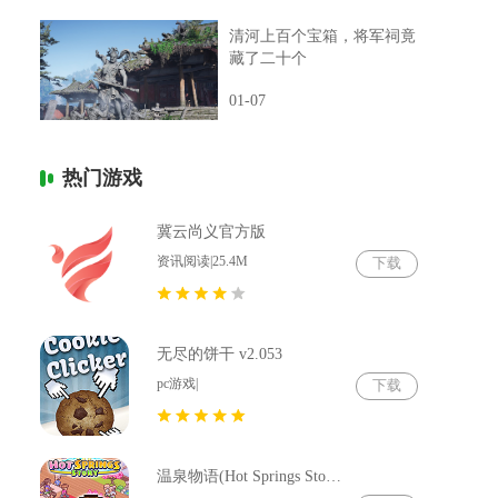
清河上百个宝箱，将军祠竟
藏了二十个
01-07
热门游戏
冀云尚义官方版
资讯阅读|25.4M
下载
无尽的饼干 v2.053
pc游戏|
下载
温泉物语(Hot Springs Story) v2.79