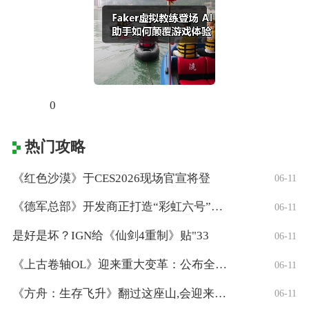
0
热门攻略
《红色沙漠》于CES2026现场官宣将登
06-11
《德军总部》开发商正打造“彩虹六号”风格
06-11
是好是坏？IGN给《仙剑4重制》贴"33
06-11
《上古卷轴OL》迎来重大变革：公布全新「
06-11
《方舟：生存飞升》翻过这座山,会迎来真正
06-11