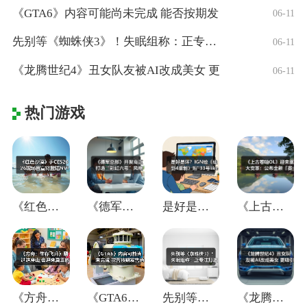
《GTA6》内容可能尚未完成 能否按期发
06-11
先别等《蜘蛛侠3》！失眠组称：正专注打造
06-11
《龙腾世纪4》丑女队友被AI改成美女 更
06-11
热门游戏
《红色沙漠》于CES2026现场官宣将登
《德军总部》开发商正打造“彩虹六号”风格
是好是坏？IGN给《仙剑4重制》贴"33
《上古卷轴OL》迎来重大变革：公布全新「
《方舟：生存飞升》翻过这座山,会迎来真正
《GTA6》内容可能尚未完成 能否按期发
先别等《蜘蛛侠3》！失眠组称：正专注打造
《龙腾世纪4》丑女队友被AI改成美女 更