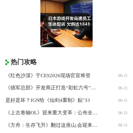
热门攻略
《红色沙漠》于CES2026现场官宣将登
06-11
《德军总部》开发商正打造“彩虹六号”风格
06-11
是好是坏？IGN给《仙剑4重制》贴"33
06-11
《上古卷轴OL》迎来重大变革：公布全新「
06-11
《方舟：生存飞升》翻过这座山,会迎来真正
06-11