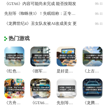
《GTA6》内容可能尚未完成 能否按期发
06-11
先别等《蜘蛛侠3》！失眠组称：正专注打造
06-11
《龙腾世纪4》丑女队友被AI改成美女 更
06-11
热门游戏
《红色沙漠》于CES2026现场官宣将登
《德军总部》开发商正打造“彩虹六号”风格
是好是坏？IGN给《仙剑4重制》贴"33
《上古卷轴OL》迎来重大变革：公布全新「
《方舟：生存飞升》翻过这座山,会迎来真正
《GTA6》内容可能尚未完成 能否按期发
先别等《蜘蛛侠3》！失眠组称：正专注打造
《龙腾世纪4》丑女队友被AI改成美女 更