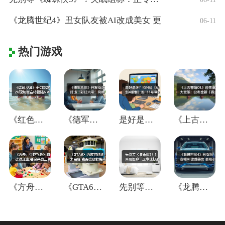
《龙腾世纪4》丑女队友被AI改成美女 更
06-11
热门游戏
《红色沙漠》于CES2026现场官宣将登
《德军总部》开发商正打造“彩虹六号”风格
是好是坏？IGN给《仙剑4重制》贴"33
《上古卷轴OL》迎来重大变革：公布全新「
《方舟：生存飞升》翻过这座山,会迎来真正
《GTA6》内容可能尚未完成 能否按期发
先别等《蜘蛛侠3》！失眠组称：正专注打造
《龙腾世纪4》丑女队友被AI改成美女 更