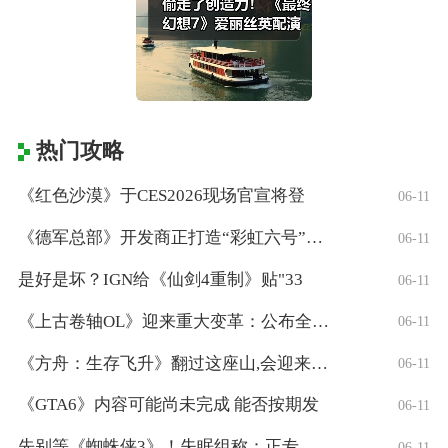
热门攻略
《红色沙漠》于CES2026现场官宣将登
06-11
《德军总部》开发商正打造“彩虹六号”风格
06-11
是好是坏？IGN给《仙剑4重制》贴"33
06-11
《上古卷轴OL》迎来重大变革：公布全新「
06-11
《方舟：生存飞升》翻过这座山,会迎来真正
06-11
《GTA6》内容可能尚未完成 能否按期发
06-11
先别等《蜘蛛侠3》！失眠组称：正专注打造
06-11