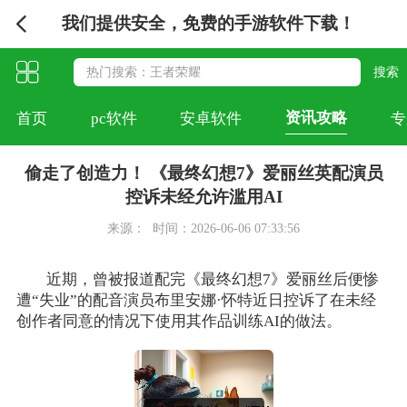
我们提供安全，免费的手游软件下载！
资讯攻略
首页
pc软件
安卓软件
专
偷走了创造力！ 《最终幻想7》爱丽丝英配演员
控诉未经允许滥用AI
来源：
时间：2026-06-06 07:33:56
近期，曾被报道配完《最终幻想7》爱丽丝后便惨
遭“失业”的配音演员布里安娜·怀特近日控诉了在未经
创作者同意的情况下使用其作品训练AI的做法。