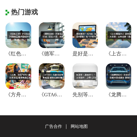
热门游戏
《红色沙漠》于CES2026现场官宣将登
《德军总部》开发商正打造“彩虹六号”风格
是好是坏？IGN给《仙剑4重制》贴"33
《上古卷轴OL》迎来重大变革：公布全新「
《方舟：生存飞升》翻过这座山,会迎来真正
《GTA6》内容可能尚未完成 能否按期发
先别等《蜘蛛侠3》！失眠组称：正专注打造
《龙腾世纪4》丑女队友被AI改成美女 更
广告合作
网站地图