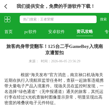
我们提供安全，免费的手游软件下载！
资讯攻略
首页
pc软件
安卓软件
专
旅客肉身带货翻车！125台二手GameBoy入境南
京遭暂扣
来源：
时间：2026-06-05 23:56:29
根据“海关发布”官方消息，南京禄口机场海关
近期在执行入境航班监管任务时，查获一起旅客违规携
带大量电子产品入境案件。现场关员在监控时发现，一
名选择“绿色通道”（无申报通道）通关的旅客，其托运
行李在经过X光机查验时图像显示异常，明显呈现出高
密度的堆叠状电子元件特征。