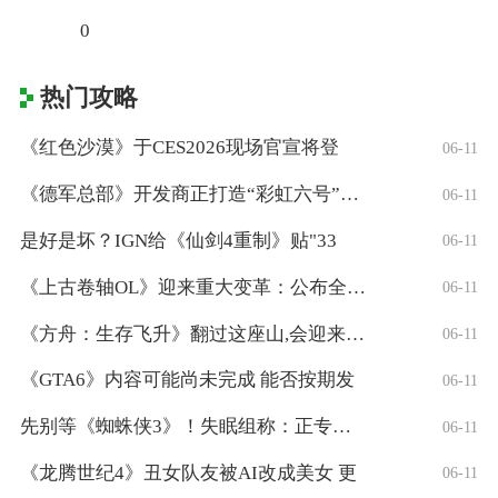
0
热门攻略
《红色沙漠》于CES2026现场官宣将登
06-11
《德军总部》开发商正打造“彩虹六号”风格
06-11
是好是坏？IGN给《仙剑4重制》贴"33
06-11
《上古卷轴OL》迎来重大变革：公布全新「
06-11
《方舟：生存飞升》翻过这座山,会迎来真正
06-11
《GTA6》内容可能尚未完成 能否按期发
06-11
先别等《蜘蛛侠3》！失眠组称：正专注打造
06-11
《龙腾世纪4》丑女队友被AI改成美女 更
06-11